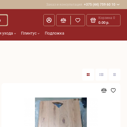
Заказ и консультация
+375 (44) 759 60 10
Корзина
0
и
0.00 р.
и ухода
Плинтус
Подложка