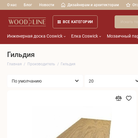
О нас
Блог
Новости
Дизайнерам и архитекторам
От
ВСЕ КАТЕГОРИИ
Инженерная доска Coswick
Елка Coswick
Мозаичный пар
Гильдия
Главная
Производитель
Гильдия