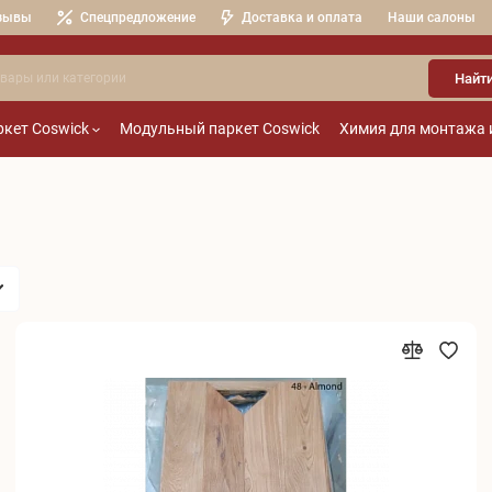
зывы
Спецпредложение
Доставка и оплата
Наши салоны
Найт
кет Coswick
Модульный паркет Coswick
Химия для монтажа 