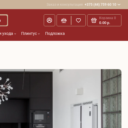
Заказ и консультация
+375 (44) 759 60 10
Корзина
0
и
0.00 р.
и ухода
Плинтус
Подложка