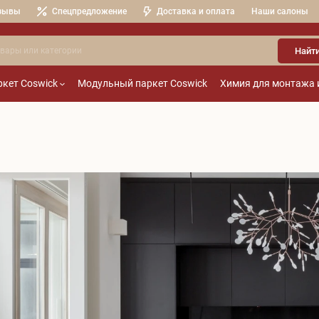
зывы
Спецпредложение
Доставка и оплата
Наши салоны
Найт
кет Coswick
Модульный паркет Coswick
Химия для монтажа 