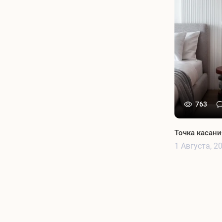
763
Точка касани
1 Августа, 2