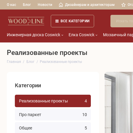
О нас
Блог
Новости
Дизайнерам и архитекторам
От
ВСЕ КАТЕГОРИИ
Инженерная доска Coswick
Елка Coswick
Мозаичный пар
Реализованные проекты
Главная
Блог
Реализованные проекты
Категории
Реализованные проекты
4
Про паркет
10
Общее
5