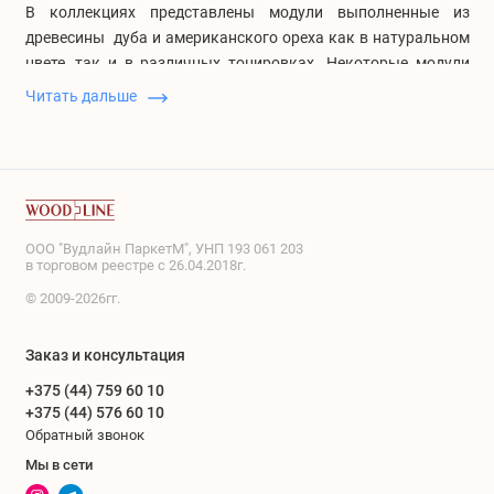
В коллекциях представлены модули выполненные из
древесины дуба и американского ореха как в натуральном
цвете, так и в различных тонировках. Некоторые модули
созданы на основе комбинации двух пород дерева - дуб и
Читать дальше
американский орех. Такое сочетание позволяет
максимально подчеркнуть красоту и динамику рисунка.
Модульный паркет является отличным решением как для
загородных кантри интерьеров, так и современных
городских квартир.
ООО "Вудлайн ПаркетМ", УНП 193 061 203
в торговом реестре с 26.04.2018г.
Ознакомиться с образцами коллекций и купить модульный
© 2009-2026гг.
паркет Coswick Вы можете в Минске в
наших Салонах
паркета
.
Заказ и консультация
Производитель:
+375 (44) 759 60 10
ООО "Косвик" (Беларусь)
+375 (44) 576 60 10
Обратный звонок
Конструкция:
Мы в сети
Профиль модульного паркета: соединение паз-гребень,