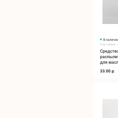
В наличи
Код товара: 
Средство
распылит
для масл
33.00 р.