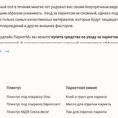
ый пол в течение многих лет радовал вас своим безупречным видо
щим образом ухаживать. Уход за паркетом не сложный, однако по
е только самых качественных материалов, которые будут защищат
 повреждений и других внешних факторов.
Вудлайн ПаркетМ» вы можете
купить средства по уходу за парке
водителей. В каталоге представлен широкий ассортимент эффекти
ов – выбирайте и делайте выгодные покупки прямо сейчас!
ше
идности и особенности средств
ая химия для регулярного ухода.
Очистители с распылителем и ко
го ежедневного ухода за паркетным полом. Продлевают срок слу
ют яркость его первозданного оттенка и выразительность природн
Плинтус
Паркетная химия
а для чистки паркета.
Интенсивный очиститель аккуратно удаляет
Плинтус под покраску Orac
Клей и грунт для паркета
ой природы, не повреждая структуру паркетных планок.
лы для обновления.
Масло и воск для паркета создают на его по
Плинтус под покраску Европласт
Масло для отделки паркета
ю пленку, которая предотвращает царапины и не позволяет грязи 
Плинтус МДФ Cosca decor
Лак для отделки паркета
ру планок. Тонированное масло позволяет освежить или восстанов