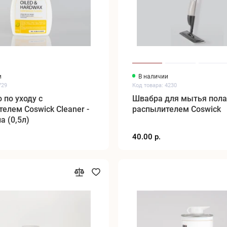
и
В наличии
729
Код товара: 4230
 по уходу с
Швабра для мытья пола
елем Coswick Cleaner -
распылителем Coswick
а (0,5л)
40.00 р.