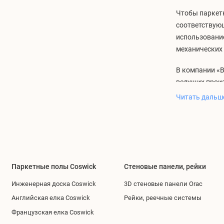
Чтобы паркетн
соответствую
использовани
механических
В компании «
ведущих произ
цене материал
Читать даль
Разнов
Паркетн
бережно
сохраня
Паркетные полы Coswick
Стеновые панели, рейки
Средств
Инженерная доска Coswick
3D стеновые панели Orac
различн
Материа
Английская елка Coswick
Рейки, реечные системы
защитну
Французская елка Coswick
структу