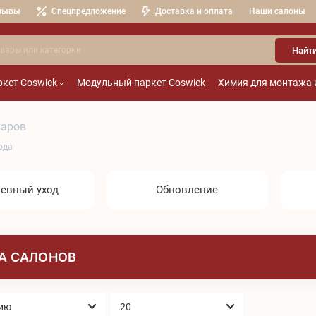
зывы
Спецпредложение
Доставка и оплата
Наши салоны
Найт
кет Coswick
Модульный паркет Coswick
Химия для монтажа 
варов
ода
евный уход
Обновление
А САЛОНОВ