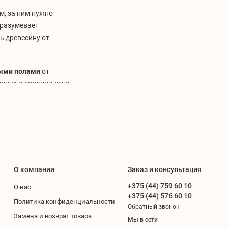
м, за ним нужно
дразумевает
ь древесину от
тными полами
от
вных и доступных по
 по уходу
нцентраты для
жбы покрытия,
ого рисунка.
О компании
Заказ и консультация
 загрязнения
+375 (44) 759 60 10
О нас
+375 (44) 576 60 10
верхности плотную
Политика конфиденциальности
Обратный звонок
проникать глубоко в
Замена и возврат товара
Мы в сети
ить цвет паркетных