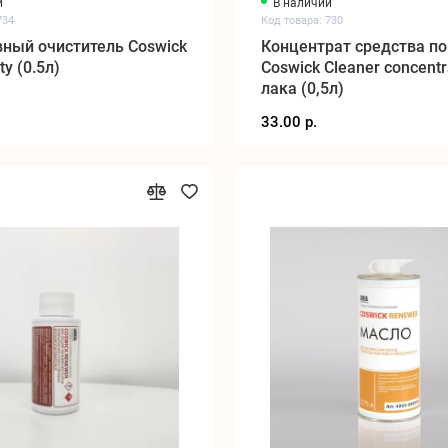
и
В наличии
734
Код товара: 730
ный очиститель Coswick
Концентрат средства по
y (0.5л)
Coswick Cleaner concentr
лака (0,5л)
33.00 р.