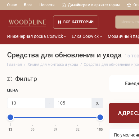
О нас
Блог
Новости
Дизайнерам и архитекторам
От
ВСЕ КАТЕГОРИИ
Инженерная доска Coswick
Елка Coswick
Мозаичный пар
Средства для обновления и ухода
15 то
Главная
Химия для монтажа и ухода
Средства для обновления и ух
Фильтр
Ежедн
ЦЕНА
-
р.
АДРЕС
13
36
59
82
105