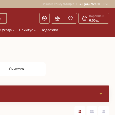
Заказ и консультация
+375 (44) 759 60 10
Корзина
0
и
0.00 р.
и ухода
Плинтус
Подложка
Очистка