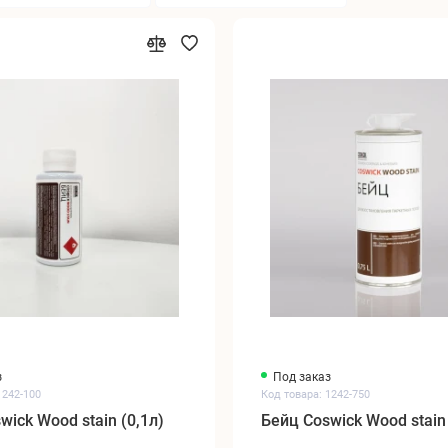
з
Под заказ
1242-100
Код товара: 1242-750
wick Wood stain (0,1л)
Бейц Coswick Wood stain 