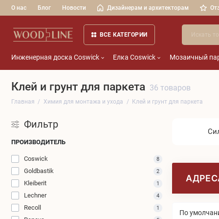
О нас
Блог
Новости
Дизайнерам и архитекторам
От
ВСЕ КАТЕГОРИИ
Инженерная доска Coswick
Елка Coswick
Мозаичный пар
Клей и грунт для паркета
36 товаров
Главная
Химия для монтажа и ухода
Клей и грунт для паркета
Фильтр
Си
ПРОИЗВОДИТЕЛЬ
Coswick
8
Goldbastik
2
АДРЕС
Kleiberit
1
Lechner
4
Recoll
1