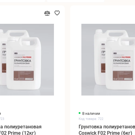
и
В наличии
723
Код товара: 722
ка полиуретановая
Грунтовка полиуретано
F02 Prime (12кг)
Coswick F02 Prime (6кг)