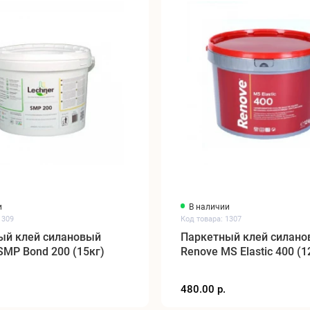
и
В наличии
1309
Код товара: 1307
ый клей силановый
Паркетный клей силан
SMP Bond 200 (15кг)
Renove MS Elastic 400 (1
480.00 р.