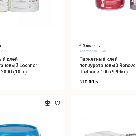
и
В наличии
1297
Код товара: 1240
ый клей
Паркетный клей
тановый Lechner
полиуретановый Renove
 2000 (10кг)
Urethane 100 (9,99кг)
310.00 р.