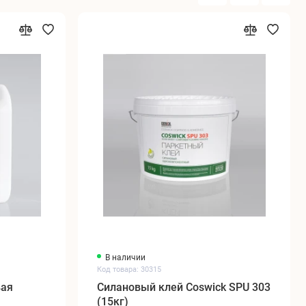
В наличии
Код товара: 30315
вая
Силановый клей Coswick SPU 303
(15кг)