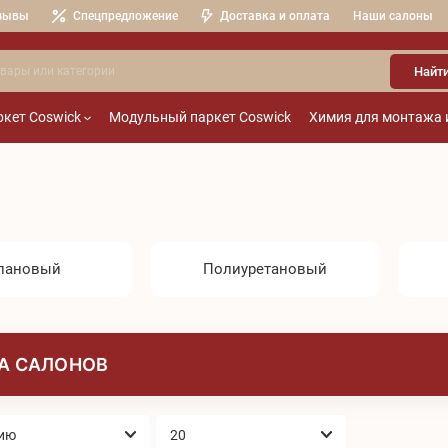
зывы
Спецпредложение
Доставка и оплата
Наши салоны
Найт
кет Coswick
Модульный паркет Coswick
Химия для монтажа 
лановый
Полиуретановый
А САЛОНОВ