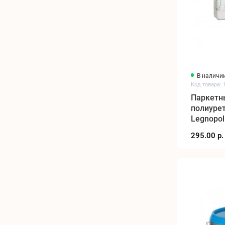
В наличи
Код товара: 
Паркетн
полиуре
Legnopol
295.00 р.