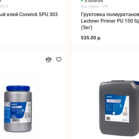
и
В наличии
30375
Код товара: 1296
й клей Coswick SPU 303
Грунтовка полиуретано
Lechner Primer PU 150 S
(5кг)
535.00 р.