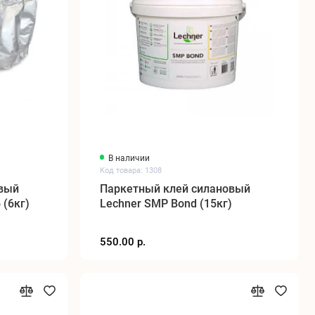
В наличии
Код товара: 1308
овый
Паркетный клей силановый
 (6кг)
Lechner SMP Bond (15кг)
550.00 р.