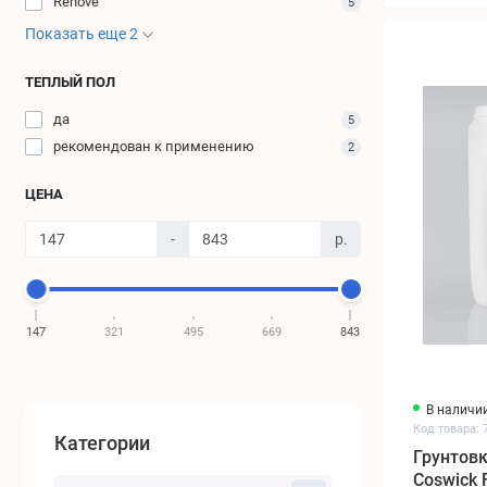
Renove
5
Показать еще 2
ТЕПЛЫЙ ПОЛ
да
5
рекомендован к применению
2
ЦЕНА
-
р.
147
321
495
669
843
В наличи
Код товара: 
Категории
Грунтов
Coswick 