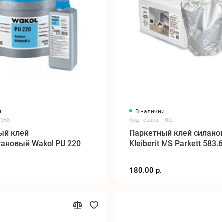
и
В наличии
1358
Код товара: 1302
ый клей
Паркетный клей силан
тановый Wakol PU 220
Kleiberit MS Parkett 583.6
180.00 р.