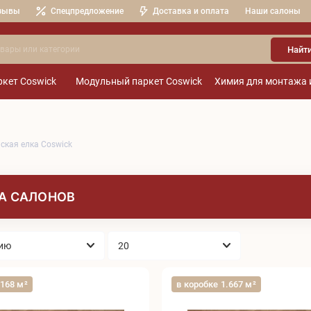
зывы
Спецпредложение
Доставка и оплата
Наши салоны
Найт
кет Coswick
Модульный паркет Coswick
Химия для монтажа 
ская елка Coswick
А САЛОНОВ
.168 м²
в коробке 1.667 м²