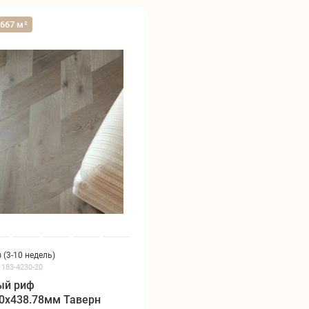
.667 м²
 (3-10 недель)
1183-4230-20
ый риф
90x438.78мм Таверн