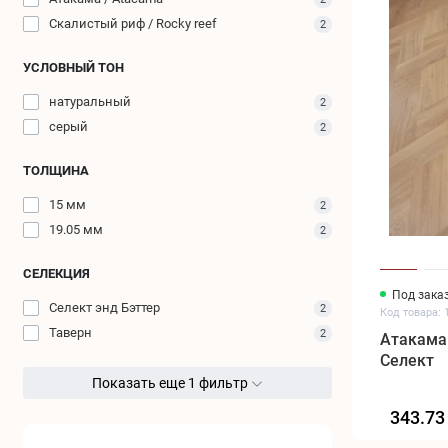
Скалистый риф / Rocky reef
2
УСЛОВНЫЙ ТОН
натуральный
2
серый
2
ТОЛЩИНА
15 мм
2
19.05 мм
2
СЕЛЕКЦИЯ
Под заказ
Селект энд Бэттер
2
Код товара: 
Таверн
2
Атакама
Селект
Показать еще 1 фильтр
343.73