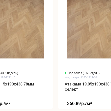
 (3-5 недель)
Под заказ (3-5 недель)
1192-1211-10
Код товара: 1183-1211-10
 15x190x438.78мм
Атакама 19.05x190x438
Селект
р./
м²
350.89
р./
м²