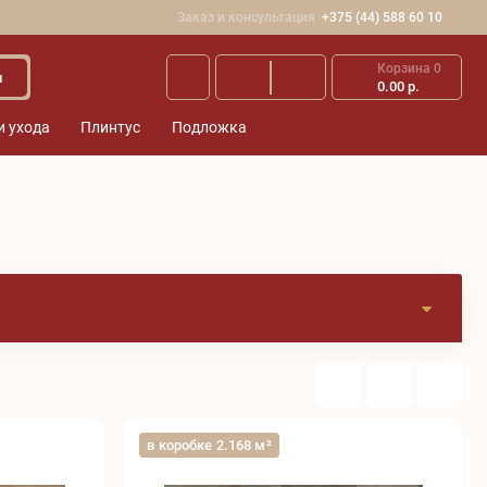
Заказ и консультация
+375 (44) 588 60 10
Корзина
0
и
0.00 р.
и ухода
Плинтус
Подложка
в коробке 2.168 м²