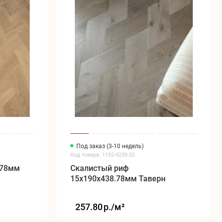
Под заказ (3-10 недель)
Код товара: 1192-4230-20
.78мм
Скалистый риф
15x190x438.78мм Таверн
257.80
р./
м²