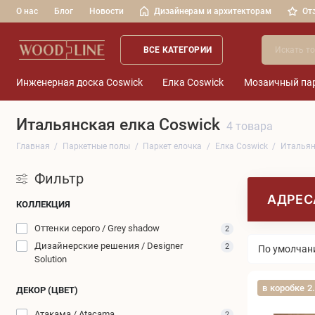
О нас
Блог
Новости
Дизайнерам и архитекторам
От
ВСЕ КАТЕГОРИИ
Инженерная доска Coswick
Елка Coswick
Мозаичный пар
Итальянская елка Coswick
4 товара
Главная
Паркетные полы
Паркет елочка
Елка Coswick
Итальян
Фильтр
АДРЕС
КОЛЛЕКЦИЯ
Оттенки серого / Grey shadow
2
Дизайнерские решения / Designer
2
Solution
в коробке 2
ДЕКОР (ЦВЕТ)
Атакама / Atacama
2