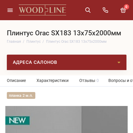
0
Плинтус Orac SX183 13x75x2000мм
Главная
Плинтус
Плинтус Orac SX183 13x75x2000мм
АДРЕСА САЛОНОВ
Описание
Характеристики
Отзывы
0
Вопросы и о
планка 2 м.п.