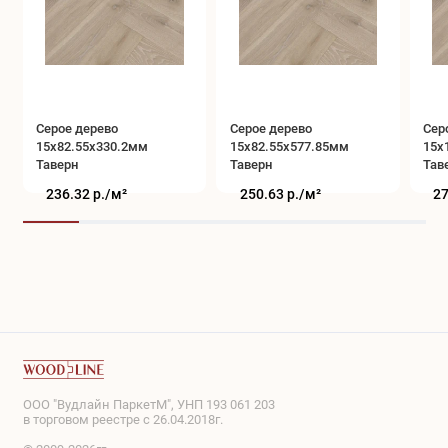
Серое дерево
Серое дерево
Сер
15x82.55x330.2мм
15x82.55x577.85мм
15x
Таверн
Таверн
Тав
236.32 р./
м²
250.63 р./
м²
27
ООО "Вудлайн ПаркетМ", УНП 193 061 203
в торговом реестре с 26.04.2018г.