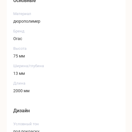
Основные
Материал
дюрополимер
Бренд
Orac
Высота
75 мм
Ширина/глубина
13 мм
Длина
2000 мм
Дизайн
Условный тон
под покраску