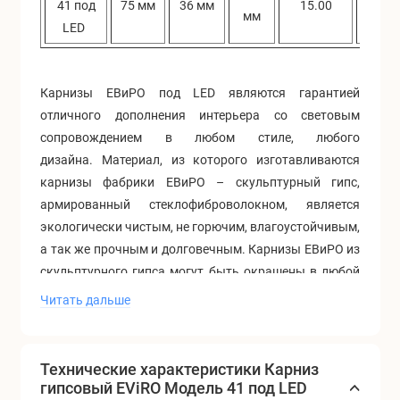
41 под
75 мм
36 мм
15.00
15.
мм
LED
Карнизы ЕВиРО под LED являются гарантией
отличного дополнения интерьера со световым
сопровождением в любом стиле, любого
дизайна. Материал, из которого изготавливаются
карнизы фабрики ЕВиРО – скульптурный гипс,
армированный стеклофиброволокном, является
экологически чистым, не горючим, влагоустойчивым,
а так же прочным и долговечным. Карнизы ЕВиРО из
скульптурного гипса могут быть окрашены в любой
цвет, а так же могут быть декорированы с эффектом
Читать дальше
серебра, золота, стали, дерева и другого
декоративного напыления. Гипсовые карнизы ЕВиРО
совмещают в себе красоту и надежность.
Технические характеристики Карниз
Применение карнизов ЕВиРО в интерьере
гипсовый EViRO Модель 41 под LED