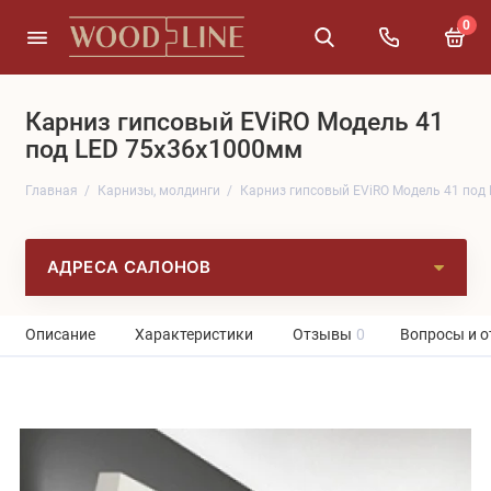
0
Карниз гипсовый EViRO Модель 41
под LED 75x36x1000мм
Главная
Карнизы, молдинги
Карниз гипсовый EViRO Модель 41 под
АДРЕСА САЛОНОВ
Описание
Характеристики
Отзывы
0
Вопросы и о