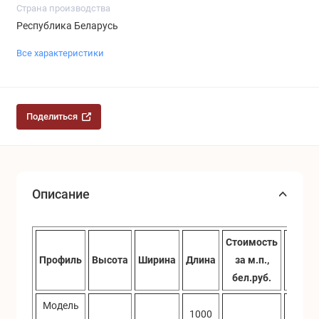
Страна производства
Республика Беларусь
Все характеристики
Поделиться
Описание
Стоимость
Стоим
Профиль
Высота
Ширина
Длина
за м.п.,
за пла
бел.руб.
бел.р
Модель
1000