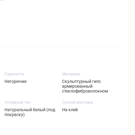
Горючесть
Материал
Негорючие
Скульптурный гипс
армированный
стеклофиброволокном
Условный тон
Способ монтажа
Натуральный белый (под
На клей
покраску)