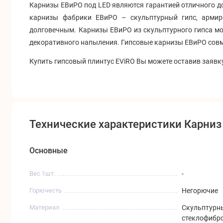
Карнизы ЕВиРО под LED являются гарантией отличного д
карнизы фабрики ЕВиРО – скульптурный гипс, армир
долговечным. Карнизы ЕВиРО из скульптурного гипса мог
декоративного напыления. Гипсовые карнизы ЕВиРО совме
Купить гипсовый плинтус EViRO Вы можете оставив заявку
Технические характеристики Карниз
Основные
Вес 1шт.
-
Горючесть
Негорючие
Материал
Скульптурн
стеклофибр