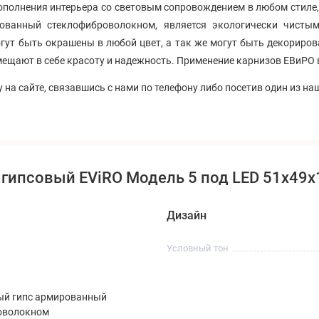
ополнения интерьера со световым сопровождением в любом стиле, 
ованный стеклофиброволокном, является экологически чистым
ут быть окрашены в любой цвет, а так же могут быть декорирова
щают в себе красоту и надежность. Применение карнизов ЕВиРО в
 на сайте, связавшись с нами по телефону либо посетив один из на
 гипсовый EViRO Модель 5 под LED 51x49
Дизайн
Условный тон
ый гипс армированный
оволокном