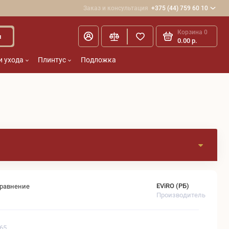
Заказ и консультация
+375 (44) 759 60 10
Корзина
0
и
0.00 р.
и ухода
Плинтус
Подложка
EViRO (РБ)
сравнение
Производитель
865