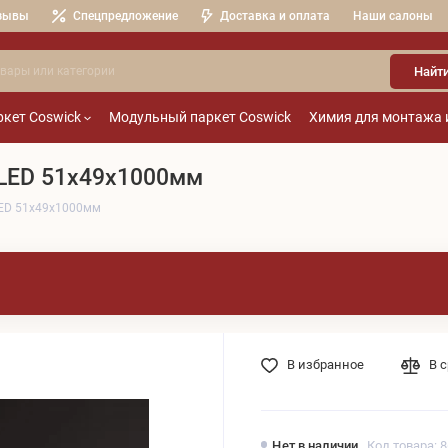
зывы
Спецпредложение
Доставка и оплата
Наши салоны
Найт
кет Coswick
Модульный паркет Coswick
Химия для монтажа 
 LED 51x49x1000мм
LED 51x49x1000мм
В избранное
В 
Нет в наличии
Код товара: 