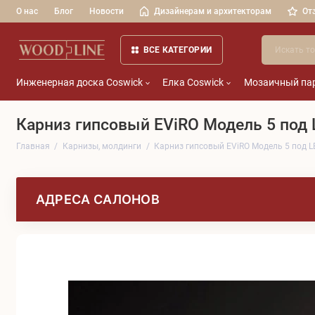
О нас
Блог
Новости
Дизайнерам и архитекторам
От
ВСЕ КАТЕГОРИИ
Инженерная доска Coswick
Елка Coswick
Мозаичный пар
Карниз гипсовый EViRO Модель 5 под
Главная
Карнизы, молдинги
Карниз гипсовый EViRO Модель 5 под 
АДРЕСА САЛОНОВ