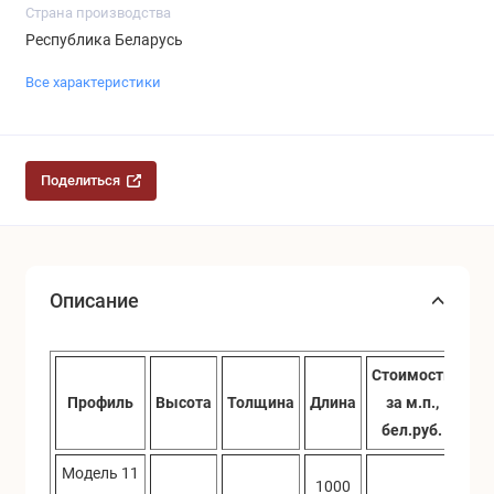
Страна производства
Республика Беларусь
Все характеристики
Поделиться
Описание
Стоимость
Ст
Профиль
Высота
Толщина
Длина
за м.п.,
за 
бел.руб.
бе
Модель 11
1000