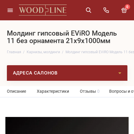
0
Молдинг гипсовый EViRO Модель
11 без орнамента 21x9x1000мм
Главная
Карнизы, молдинги
Молдинг гипсовый EViRO Модель 11 бе
АДРЕСА САЛОНОВ
Описание
Характеристики
Отзывы
0
Вопросы и о