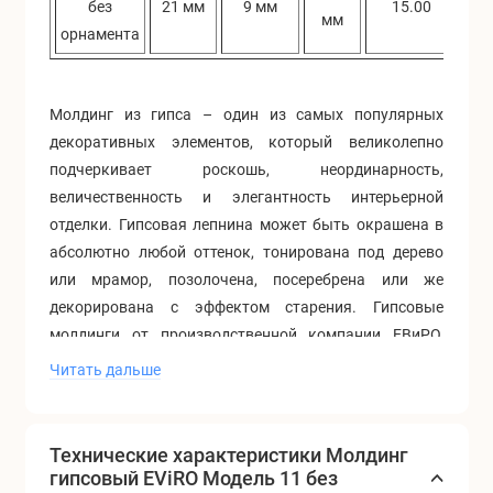
без
21 мм
9 мм
15.00
мм
орнамента
Молдинг из гипса – один из самых популярных
декоративных элементов, который великолепно
подчеркивает роскошь, неординарность,
величественность и элегантность интерьерной
отделки. Гипсовая лепнина может быть окрашена в
абсолютно любой оттенок, тонирована под дерево
или мрамор, позолочена, посеребрена или же
декорирована с эффектом старения. Гипсовые
молдинги от производственной компании ЕВиРО,
совмещают в себе красоту и надежность. Материал,
Читать дальше
из которого изготавливаются молдинги фабрики
ЕВиРО – скульптурный гипс, армированный
стеклофиброволокном, является экологически
Технические характеристики Молдинг
чистым, не горючим, влагостойким, а так же
гипсовый EViRO Модель 11 без