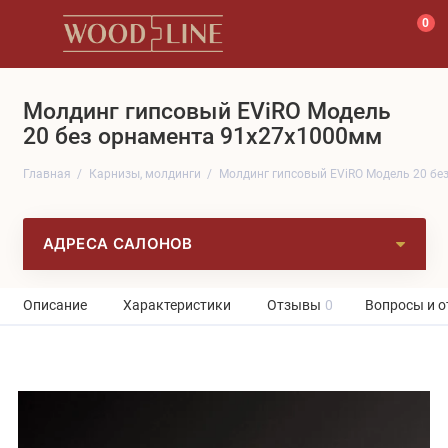
0
Молдинг гипсовый EViRO Модель
20 без орнамента 91x27x1000мм
Главная
Карнизы, молдинги
Молдинг гипсовый EViRO Модель 20 бе
АДРЕСА САЛОНОВ
Описание
Характеристики
Отзывы
0
Вопросы и о