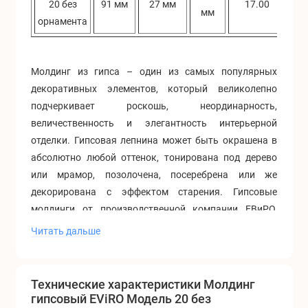
20 без
91 мм
27 мм
17.00
мм
орнамента
Молдинг из гипса – один из самых популярных
декоративных элементов, который великолепно
подчеркивает роскошь, неординарность,
величественность и элегантность интерьерной
отделки. Гипсовая лепнина может быть окрашена в
абсолютно любой оттенок, тонирована под дерево
или мрамор, позолочена, посеребрена или же
декорирована с эффектом старения. Гипсовые
молдинги от производственной компании ЕВиРО,
совмещают в себе красоту и надежность. Материал,
Читать дальше
из которого изготавливаются молдинги фабрики
ЕВиРО – скульптурный гипс, армированный
стеклофиброволокном, является экологически
Технические характеристики Молдинг
чистым, не горючим, влагостойким, а так же
гипсовый EViRO Модель 20 без