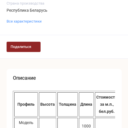
Страна производства
Республика Беларусь
Все характеристики
Поделиться
Описание
Стоимость
Ст
Профиль
Высота
Толщина
Длина
за м.п.,
за 
бел.руб.
бе
Модель
1000