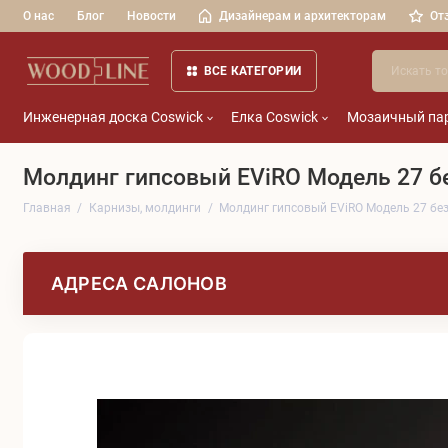
О нас
Блог
Новости
Дизайнерам и архитекторам
От
ВСЕ КАТЕГОРИИ
Инженерная доска Coswick
Елка Coswick
Мозаичный пар
Молдинг гипсовый EViRO Модель 27 б
Главная
Карнизы, молдинги
Молдинг гипсовый EViRO Модель 27 бе
АДРЕСА САЛОНОВ