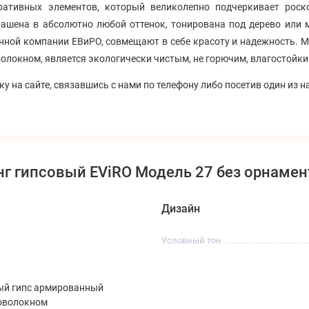
ативных элементов, который великолепно подчеркивает роскош
ашена в абсолютно любой оттенок, тонирована под дерево или 
нной компании ЕВиРО, совмещают в себе красоту и надежность. М
локном, является экологически чистым, не горючим, влагостойки
у на сайте, связавшись с нами по телефону либо посетив один из 
нг гипсовый EViRO Модель 27 без орнаме
Дизайн
Условный тон
ый гипс армированный
оволокном