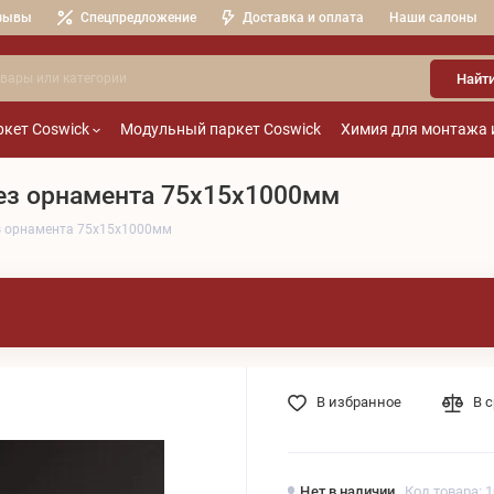
зывы
Спецпредложение
Доставка и оплата
Наши салоны
Найт
кет Coswick
Модульный паркет Coswick
Химия для монтажа 
ез орнамента 75x15x1000мм
з орнамента 75x15x1000мм
В избранное
В 
Нет в наличии
Код товара: 