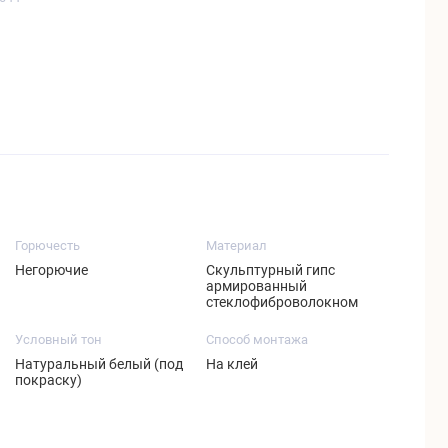
Горючесть
Материал
Негорючие
Скульптурный гипс
армированный
стеклофиброволокном
Условный тон
Способ монтажа
Натуральный белый (под
На клей
покраску)