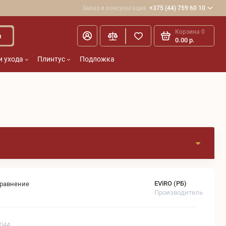
Заказ и консультация
+375 (44) 759 60 10
Корзина
0
и
0.00 р.
и ухода
Плинтус
Подложка
EViRO (РБ)
сравнение
Производитель
1044