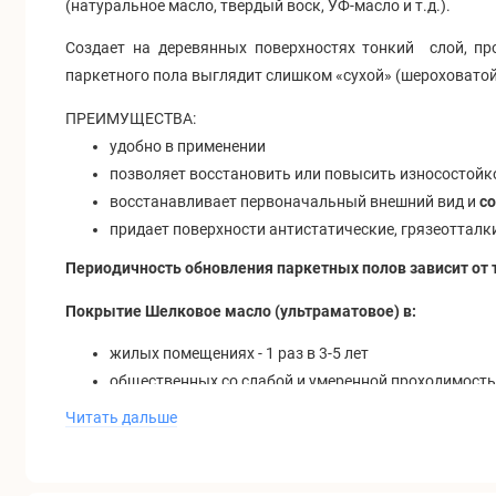
(натуральное масло, твердый воск, УФ-масло и т.д.).
Создает на деревянных поверхностях тонкий слой, пр
паркетного пола выглядит слишком «сухой» (шероховатой
ПРЕИМУЩЕСТВА:
удобно в применении
позволяет восстановить или повысить износостойк
восстанавливает первоначальный внешний вид и
с
придает поверхности антистатические, грязеоттал
Периодичность обновления паркетных полов зависит от 
Покрытие Шелковое масло (ультраматовое) в:
жилых помещениях - 1 раз в 3-5 лет
общественных со слабой и умеренной проходимостью 
общественных с высокой проходимостью - 1 раз в 1
Читать дальше
Покрытие Твердый воск в:
жилых помещениях - 1 раз в 1-2 года