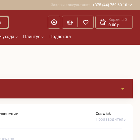
Заказ и консультация
+375 (44) 759 60 10
Корзина
0
и
0.00 р.
и ухода
Плинтус
Подложка
Coswick
сравнение
Производитель
1181-100