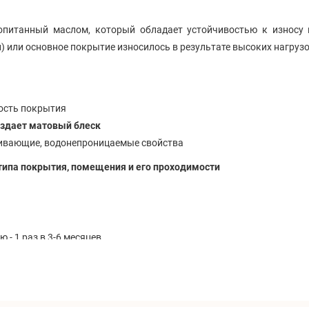
опитанный маслом, который обладает устойчивостью к износу и
) или основное покрытие износилось в результате высоких нагрузо
ость покрытия
оздает матовый блеск
кивающие, водонепроницаемые свойства
типа покрытия, помещения и его проходимости
- 1 раз в 3-6 месяцев
-2 месяца