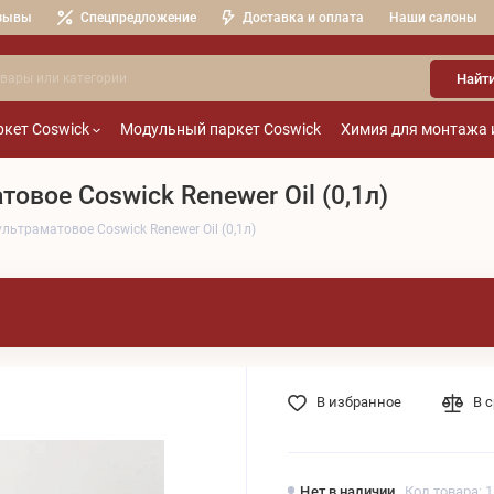
зывы
Спецпредложение
Доставка и оплата
Наши салоны
Найт
кет Coswick
Модульный паркет Coswick
Химия для монтажа 
овое Coswick Renewer Oil (0,1л)
ьтраматовое Coswick Renewer Oil (0,1л)
В избранное
В 
Нет в наличии
Код товара: 