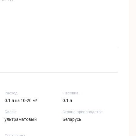
Расход
Фасовка
0.1 л на 10-20 м²
0.1 л
Блеск
Страна производства
ультраматовый
Беларусь
Поставщик