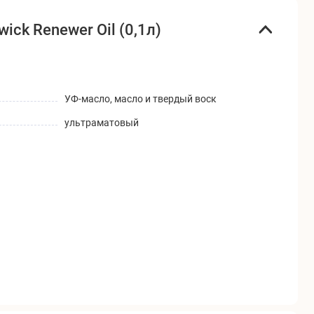
ck Renewer Oil (0,1л)
УФ-масло, масло и твердый воск
ультраматовый
 обеспечить хорошую вентиляцию в течение всего периода
ой ткани. Равномерно распределить.
исключения появления жирных пятен и образования
ьные защитные свойства покрытие приобретает спустя 7