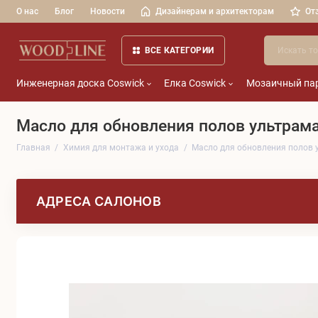
О нас
Блог
Новости
Дизайнерам и архитекторам
От
ВСЕ КАТЕГОРИИ
Инженерная доска Coswick
Елка Coswick
Мозаичный пар
Масло для обновления полов ультрамат
Главная
Химия для монтажа и ухода
Масло для обновления полов ул
АДРЕСА САЛОНОВ