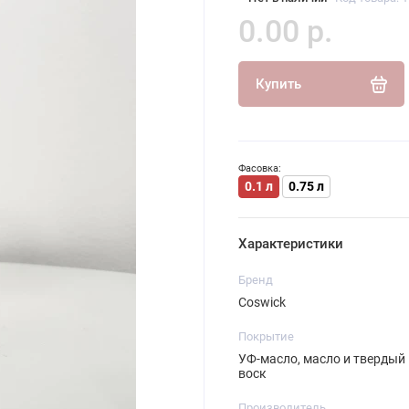
0.00 р.
Купить
Фасовка:
0.1 л
0.75 л
Характеристики
Бренд
Coswick
Покрытие
УФ-масло, масло и твердый
воск
Производитель