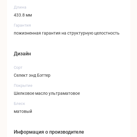
незначительные участки с вариациями цветового
Длина
тона с различными натуральными оттенками,
433.8 мм
незначительные свилеватости и прожилки светло-
Гарантия
коричневого тона. Допускаются тщательно
пожизненная гарантия на структурную целостность
отреставрированные не контрастные сучки
размером не более 10 мм.
Дизайн
Сорт
Селект энд Бэттер
Покрытие
Шелковое масло ультраматовое
Блеск
матовый
Информация о производителе