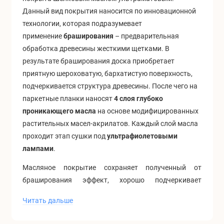
Данный вид покрытия наносится по инновационной
технологии, которая подразумевает
применение
браширования
– предварительная
обработка древесины жесткими щетками. В
результате браширования доска приобретает
приятную шероховатую, бархатистую поверхность,
подчеркивается структура древесины. После чего на
паркетные планки наносят
4 слоя глубоко
проникающего масла
на основе модифицированных
растительных масел-акрилатов. Каждый слой масла
проходит этап сушки под
ультрафиолетовыми
лампами
.
Масляное покрытие сохраняет полученный от
браширования эффект, хорошо подчеркивает
текстуру и природную красоту древесины. Матовая
Читать дальше
поверхность вместе с рельефной полуоткрытой
структурой отлично маскирует мелкие царапины,