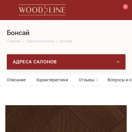
0
Бонсай
Главная
Паркетные полы
Бонсай
АДРЕСА САЛОНОВ
Описание
Характеристики
Отзывы
0
Вопросы и о