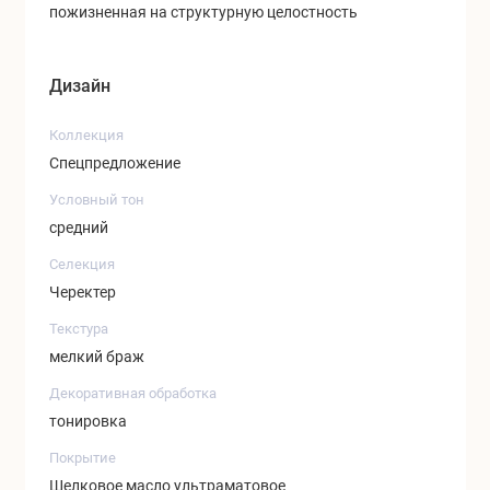
пожизненная на структурную целостность
Дизайн
Коллекция
Спецпредложение
Условный тон
средний
Селекция
Черектер
Текстура
мелкий браж
Декоративная обработка
тонировка
Покрытие
Шелковое масло ультраматовое