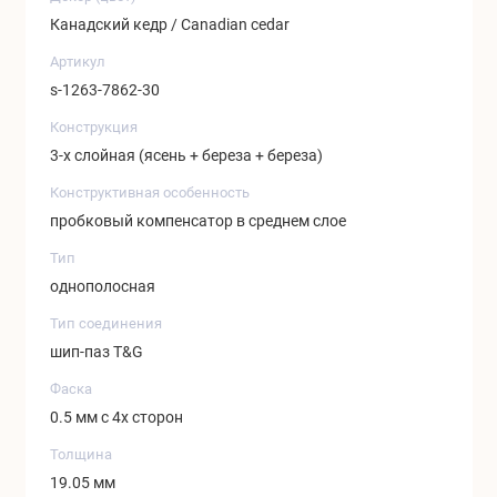
Канадский кедр / Canadian cedar
Артикул
s-1263-7862-30
Конструкция
3-х слойная (ясень + береза + береза)
Конструктивная особенность
пробковый компенсатор в среднем слое
Тип
однополосная
Тип соединения
шип-паз T&G
Фаска
0.5 мм с 4х сторон
Толщина
19.05 мм