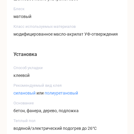
Блеск
матовый
Класс используемых материалов
модифицированное масло-акрилат УФ-отверждения
Установка
Способ укладки
клеевой
Рекомендуемый вид клея
силановый
или
полиуретановый
Основание
бетон, фанера, дерево, подложка
Теплый пол
водяной/электрический подогрев до 26°C