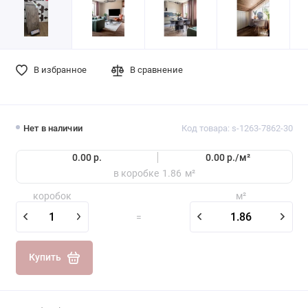
В избранное
В сравнение
Нет в наличии
Код товара: s-1263-7862-30
0.00 р.
0.00 р./
м²
в коробке
1.86
м²
коробок
м²
=
Купить