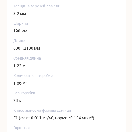
Толщина верхней ламели
3.2 мм
Ширина
190 мм
Длина
600...2100 мм
Средняя длина
1.22 м
Количество в коробке
1.86 м²
Вес коробки
23 кг
Класс эмиссии формальдегида
Е1 (факт 0.011 мг/м³, норма <0.124 мг/м³)
Гарантия