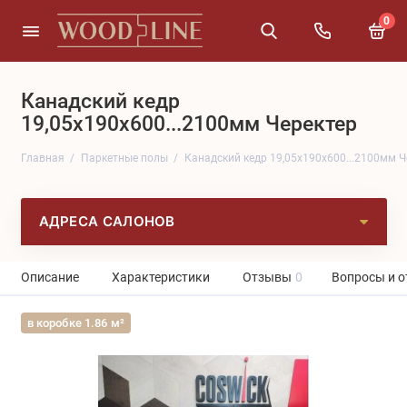
0
Канадский кедр
19,05x190x600...2100мм Черектер
Главная
Паркетные полы
Канадский кедр 19,05x190x600...2100мм Ч
АДРЕСА САЛОНОВ
Описание
Характеристики
Отзывы
0
Вопросы и о
в коробке 1.86 м²