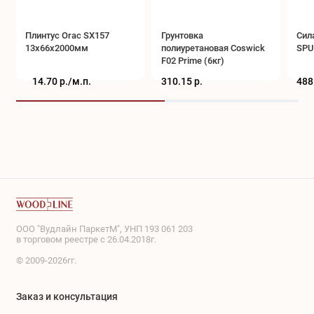
Плинтус Orac SX157
Грунтовка
Сил
13x66x2000мм
полиуретановая Coswick
SPU 
F02 Prime (6кг)
14.70 р./
м.п.
310.15 р.
488
ООО "Вудлайн ПаркетМ", УНП 193 061 203
в торговом реестре с 26.04.2018г.
© 2009-2026гг.
Заказ и консультация