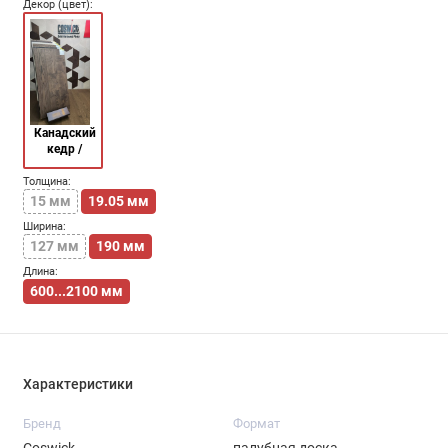
Декор (цвет):
Канадский
кедр /
Canadian
cedar
Толщина:
15 мм
19.05 мм
Ширина:
127 мм
190 мм
Длина:
600...2100 мм
Характеристики
Бренд
Формат
Coswick
палубная доска