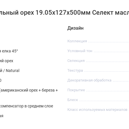
альный орех 19.05x127x500мм Селект мас
Дизайн
Коллекция
 елка 45°
Условный тон
ий орех
Селекция
 / Natural
Текстура
0
Декоративная обработка
 (американский орех + береза +
Покрытие
Блеск
омпенсатор в среднем слое
Класс используемых материалов
ая
G