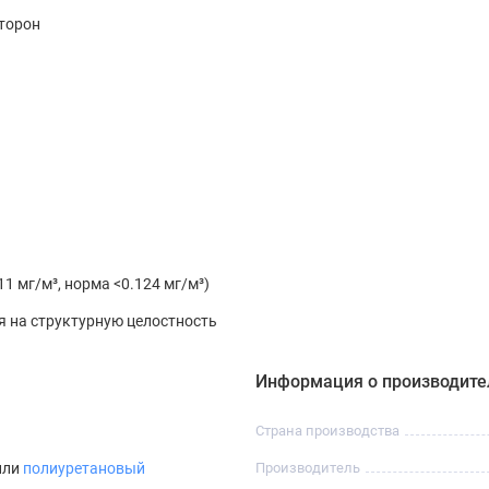
сторон
11 мг/м³, норма <0.124 мг/м³)
 на структурную целостность
Информация о производите
Страна производства
или
полиуретановый
Производитель