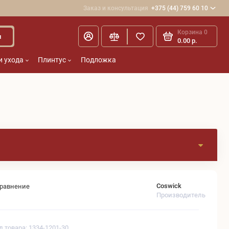
Заказ и консультация
+375 (44) 759 60 10
Корзина
0
и
0.00 р.
и ухода
Плинтус
Подложка
Coswick
сравнение
Производитель
д товара: 1334-1201-30