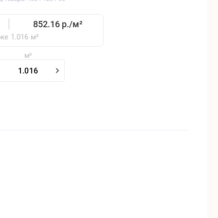
852.16 р./
м²
бке
1.016
м²
м²