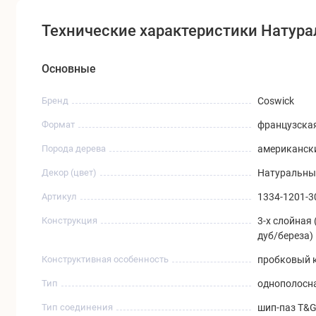
Технические характеристики Натур
Основные
Бренд
Coswick
Формат
французская
Порода дерева
американск
Декор (цвет)
Натуральный
Артикул
1334-1201-3
Конструкция
3-х слойная
дуб/береза)
Конструктивная особенность
пробковый к
Тип
однополосн
Тип соединения
шип-паз T&