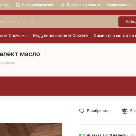
зывы
Спецпредложение
Доставка и оплата
Наши салоны
Найт
кет Coswick
Модульный паркет Coswick
Химия для монтажа 
елект масло
кт масло
В избранное
В 
Под заказ (3-10 недель)
Ко