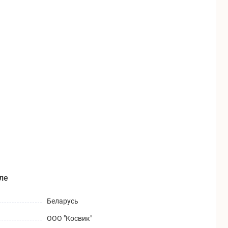
ле
Беларусь
ООО "Косвик"