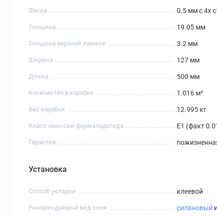
Фаска
0.5 мм с 4х 
Толщина
19.05 мм
Толщина верхней ламели
3.2 мм
Ширина
127 мм
Длина
500 мм
Количество в коробке
1.016 м²
Вес коробки
12.995 кг
Класс эмиссии формальдегида
Е1 (факт 0.0
Гарантия
пожизненная
Установка
Способ укладки
клеевой
Рекомендуемый вид клея
силановый