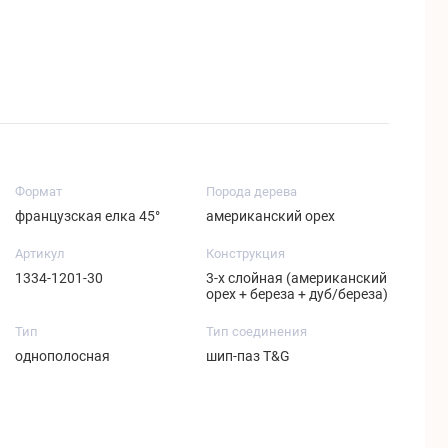
Формат
Порода дерева
французская елка 45°
американский орех
Артикул
Конструкция
1334-1201-30
3-х слойная (американский
орех + береза + дуб/береза)
Тип
Тип соединения
однополосная
шип-паз T&G