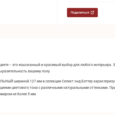
Поделиться
цвете
–
это изысканный и красивый выбор для любого интерьера. Э
ыразительность вашему полу.
ЬНЫЙ шириной 127 мм в селекции Селект энд Бэттер характеризуе
ациями цветового тона с различными натуральными оттенками. При
мером не более 5 мм.