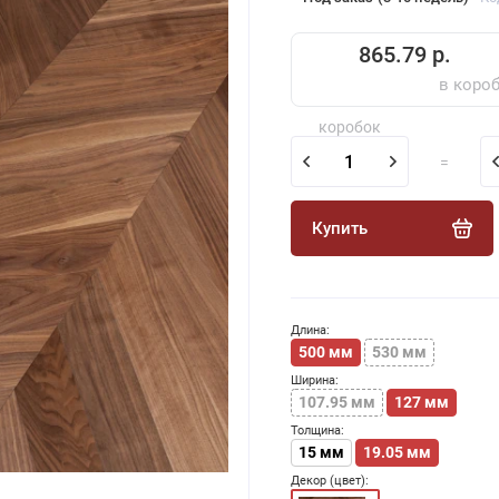
865.79 р.
в коро
коробок
=
Купить
Длина:
500 мм
530 мм
Ширина:
107.95 мм
127 мм
Толщина:
15 мм
19.05 мм
Декор (цвет):