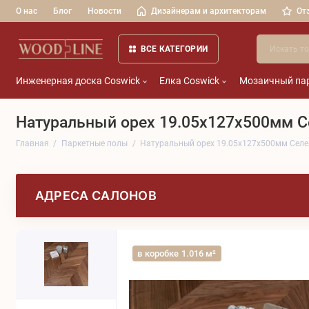
О нас
Блог
Новости
Дизайнерам и архитекторам
От
ВСЕ КАТЕГОРИИ
Инженерная доска Coswick
Елка Coswick
Мозаичный пар
Натуральный орех 19.05x127x500мм С
Главная
Паркетные полы
Натуральный орех 19.05x127x500мм Селе
АДРЕСА САЛОНОВ
в коробке 1.016 м²