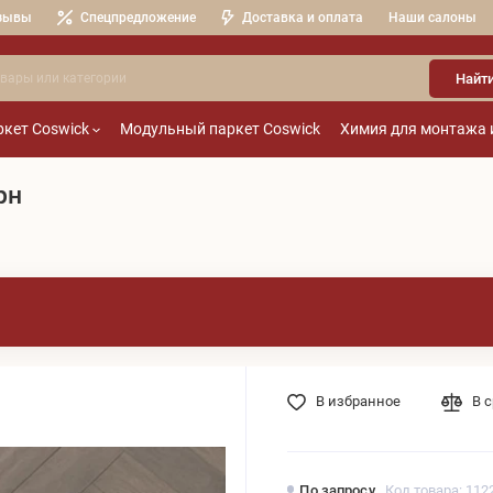
зывы
Спецпредложение
Доставка и оплата
Наши салоны
Найт
кет Coswick
Модульный паркет Coswick
Химия для монтажа 
рн
В избранное
В 
По запросу
Код товара: 112