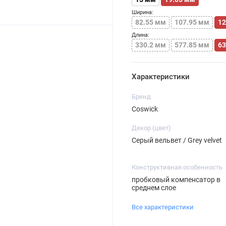
Ширина:
82.55 мм
107.95 мм
12
Длина:
330.2 мм
577.85 мм
63
Характеристики
Бренд
Coswick
Декор (цвет)
Серый вельвет / Grey velvet
Конструктивная особенность
пробковый компенсатор в
среднем слое
Все характеристики