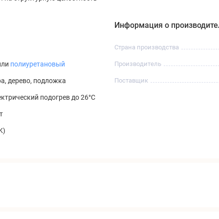
Информация о производите
Страна производства
или
полиуретановый
Производитель
ра, дерево, подложка
Поставщик
ктрический подогрев до 26°C
т
K)