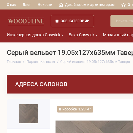
О нас
Блог
Новости
Дизайнерам и архитекторам
От
ВСЕ КАТЕГОРИИ
Инженерная доска Coswick
Елка Coswick
Мозаичный пар
Серый вельвет 19.05x127x635мм Таве
Главная
Паркетные полы
Серый вельвет 19.05x127x635мм Таверн
АДРЕСА САЛОНОВ
в коробке 1.29 м²