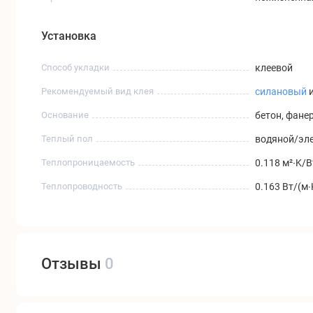
Установка
Способ укладки
клеевой
Рекомендуемый вид клея
силановый
Основание
бетон, фане
Теплый пол
водяной/эле
Теплопроницаемость
0.118 м²∙K/В
Теплопроводность
0.163 Вт/(м∙
Отзывы
0