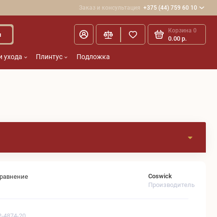
Заказ и консультация
+375 (44) 759 60 10
Корзина
0
и
0.00 р.
и ухода
Плинтус
Подложка
Coswick
сравнение
Производитель
2-4874-20