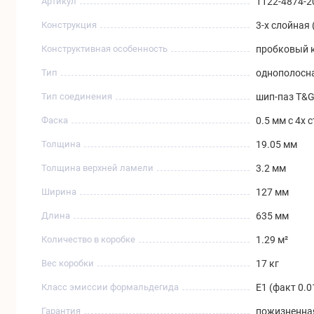
Артикул
1122-4874-2
Конструкция
3-х слойная 
Конструктивная особенность
пробковый к
Тип
однополосн
Тип соединения
шип-паз T&
Фаска
0.5 мм с 4х 
Толщина
19.05 мм
Толщина верхней ламели
3.2 мм
Ширина
127 мм
Длина
635 мм
Количество в коробке
1.29 м²
Вес коробки
17 кг
Класс эмиссии формальдегида
Е1 (факт 0.0
Гарантия
пожизненная