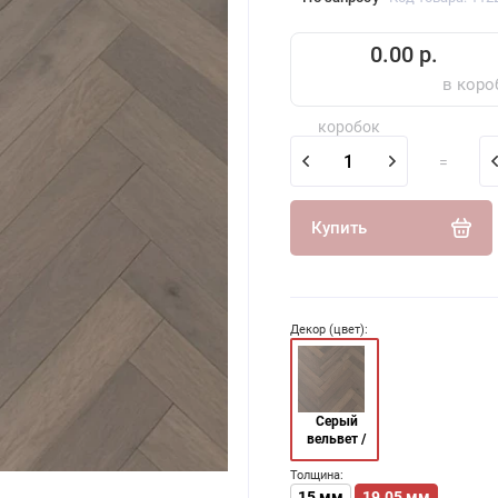
0.00 р.
в коро
коробок
=
Купить
Декор (цвет):
Серый
вельвет /
Grey velvet
Толщина:
15 мм
19.05 мм