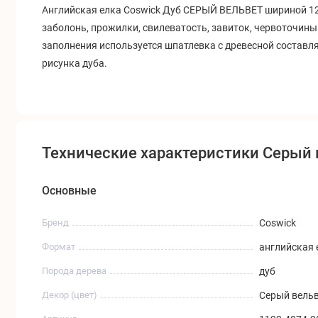
Английская елка Coswick Дуб СЕРЫЙ ВЕЛЬВЕТ шириной 1
заболонь, прожилки, свилеватость, завиток, червоточин
заполнения используется шпатлевка с древесной составл
рисунка дуба.
Технические характеристики Серый
Основные
Бренд
Coswick
Формат
английская 
Порода дерева
дуб
Декор (цвет)
Серый вельве