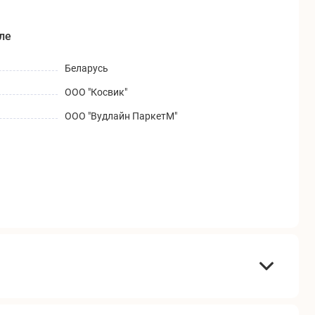
ле
Беларусь
ООО "Косвик"
ООО "Вудлайн ПаркетМ"