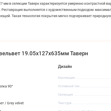
27 мм в селекции
Таверн характеризуется умеренно контрастной ва
ы. Реставрация выполняется с художественным подходом: максимал
яющей. Такая технология покрытия мягко подчеркивает природную 
 вельвет 19.05x127x635мм Таверн
Дизайн
Коллекция
елка 90°
Условный тон
Селекция
т / Grey velvet
Текстура