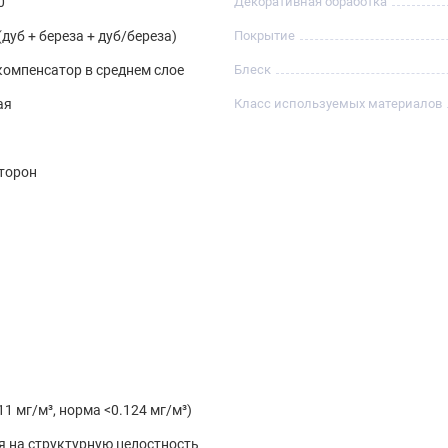
0
Декоративная обработка
(дуб + береза + дуб/береза)
Покрытие
омпенсатор в среднем слое
Блеск
ая
Класс используемых материалов
G
сторон
11 мг/м³, норма <0.124 мг/м³)
 на структурную целостность