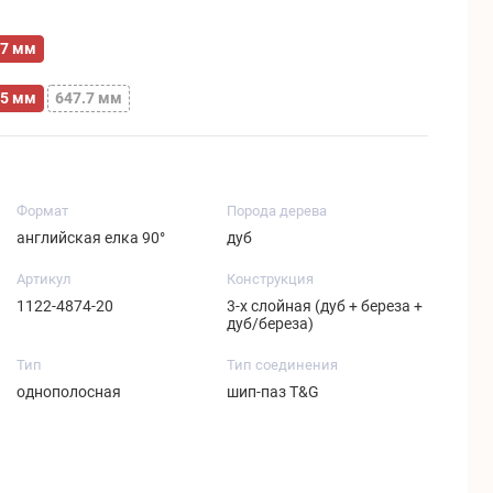
7 мм
5 мм
647.7 мм
Формат
Порода дерева
английская елка 90°
дуб
Артикул
Конструкция
1122-4874-20
3-х слойная (дуб + береза +
дуб/береза)
Тип
Тип соединения
однополосная
шип-паз T&G