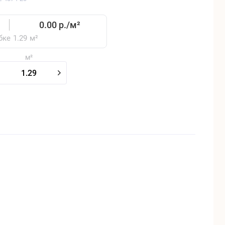
0.00 р./
м²
бке
1.29
м²
м²