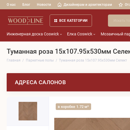
О нас
Блог
Новости
Дизайнерам и архитекторам
От
ВСЕ КАТЕГОРИИ
Инженерная доска Coswick
Елка Coswick
Мозаичный пар
Туманная роза 15x107.95x530мм Селе
Главная
Паркетные полы
Туманная роза 15x107.95x530мм Селект
АДРЕСА САЛОНОВ
в коробке 1.72 м²