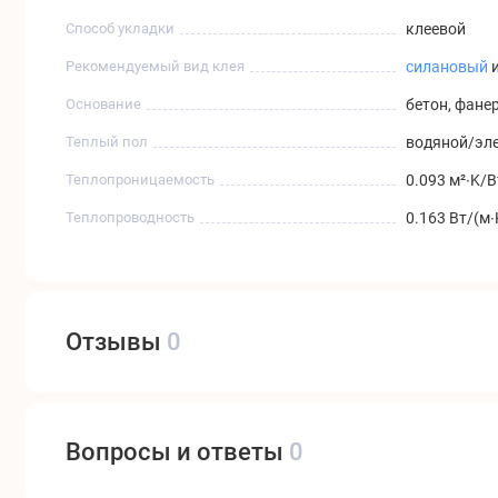
Способ укладки
клеевой
Рекомендуемый вид клея
силановый
Основание
бетон, фане
Теплый пол
водяной/эле
Теплопроницаемость
0.093 м²∙K/В
Теплопроводность
0.163 Вт/(м∙
Отзывы
0
Вопросы и ответы
0