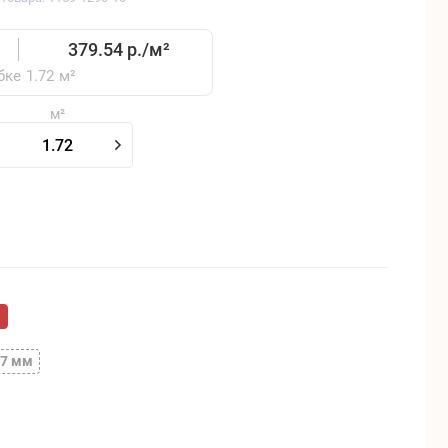
379.54 р./
м²
бке
1.72
м²
м²
м
7 мм