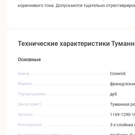
коричневого тона. Допускаются тщательно отреставриров
Технические характеристики Туманн
Основные
Бренд
Coswick
Формат
французская
Порода дерева
дуб
Декор (цвет)
Туманная роз
Артикул
1169-1290-1
Конструкция
3-х слойная 
Конструктивная особенность
пробковый к