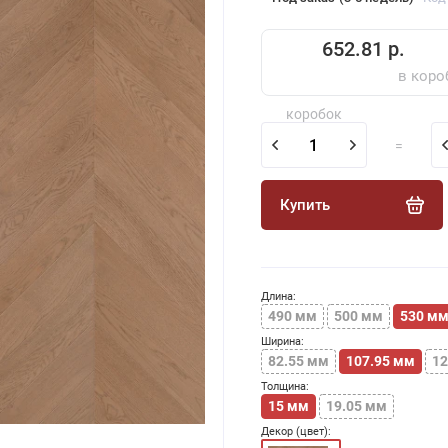
652.81 р.
в коро
коробок
=
Купить
Длина:
490 мм
500 мм
530 м
Ширина:
82.55 мм
107.95 мм
12
Толщина:
15 мм
19.05 мм
Декор (цвет):