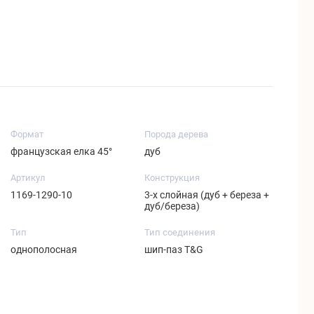
Формат
Порода дерева
французская елка 45°
дуб
Артикул
Конструкция
1169-1290-10
3-х слойная (дуб + береза +
дуб/береза)
Тип
Тип соединения
однополосная
шип-паз T&G