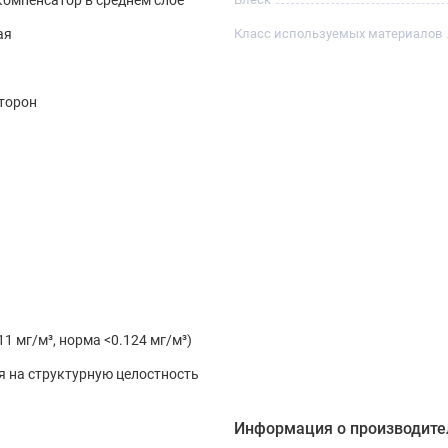
ая
Класс используемых материалов
G
сторон
11 мг/м³, норма <0.124 мг/м³)
 на структурную целостность
Информация о производите