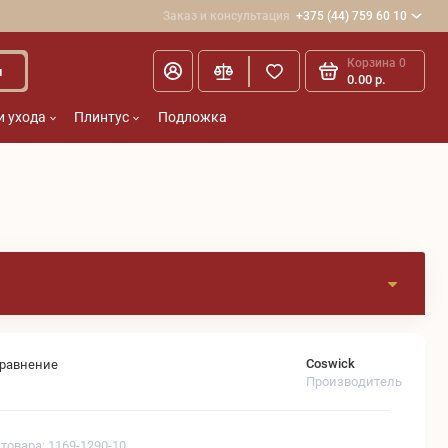
Заказ и консультация
+375 (44) 759 60 10
Корзина
0
и
0.00 р.
и ухода
Плинтус
Подложка
Coswick
сравнение
Производитель
 товара: 1169-1290-10