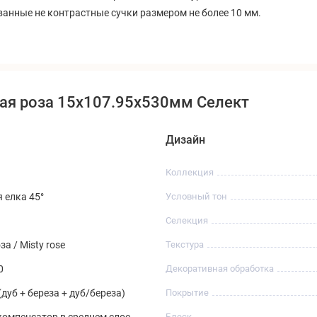
анные не контрастные сучки размером не более 10 мм.
ая роза 15x107.95x530мм Селект
Дизайн
Коллекция
 елка 45°
Условный тон
Селекция
а / Misty rose
Текстура
0
Декоративная обработка
(дуб + береза + дуб/береза)
Покрытие
омпенсатор в среднем слое
Блеск