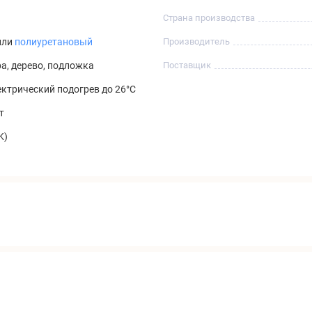
Страна производства
или
полиуретановый
Производитель
ра, дерево, подложка
Поставщик
ктрический подогрев до 26°C
т
K)