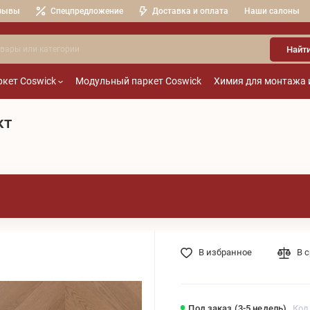
зывы
Спецпредложение
Доставка и оплата
Наши салоны
Найт
кет Coswick
Модульный паркет Coswick
Химия для монтажа 
кт
В избранное
В 
Под заказ (3-5 недель)
Код