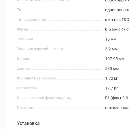
Тип
однополосн
Тип соединения
шип-паз T&
Фаска
0.5 мм с 4х 
Толщина
15 мм
Толщина верхней ламели
3.2 мм
Ширина
107.95 мм
Длина
530 мм
Количество в коробке
1.72 м²
Вес коробки
17.7 кг
Класс эмиссии формальдегида
Е1 (факт 0.0
Гарантия
пожизненная
Установка