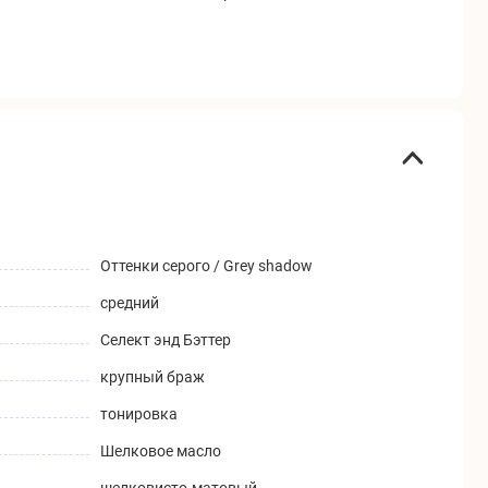
Оттенки серого / Grey shadow
средний
Селект энд Бэттер
крупный браж
тонировка
Шелковое масло
шелковисто-матовый