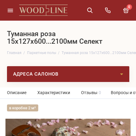
0
Туманная роза
15x127x600...2100мм Селект
Главная
Паркетные полы
Туманная роза 15x127x600...2100мм Селе
АДРЕСА САЛОНОВ
Описание
Характеристики
Отзывы
0
Вопросы и о
в коробке 2 м²