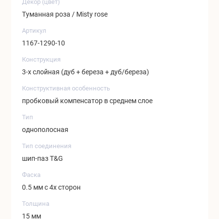
Декор (цвет)
Туманная роза / Misty rose
Артикул
1167-1290-10
Конструкция
3-х слойная (дуб + береза + дуб/береза)
Конструктивная особенность
пробковый компенсатор в среднем слое
Тип
однополосная
Тип соединения
шип-паз T&G
Фаска
0.5 мм с 4х сторон
Толщина
15 мм