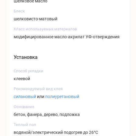
Шелковое масло
Блеск
шелковисто-матовый
Класс используемых материалов
модифицированное масло-акрилат УФ-отверждения
Установка
Способ укладки
клеевой
Рекомендуемый вид клея
силановый
или
полиуретановый
Основание
бетон, фанера, дерево, подложка
Теплый пол
водяной/электрический подогрев до 26°C