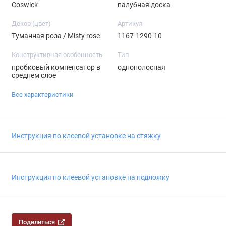
Coswick
палубная доска
Декор (цвет)
Артикул
Туманная роза / Misty rose
1167-1290-10
Конструктивная особенность
Тип
пробковый компенсатор в
однополосная
среднем слое
Все характеристики
Инструкция по клеевой установке на стяжку
Инструкция по клеевой установке на подложку
Поделиться