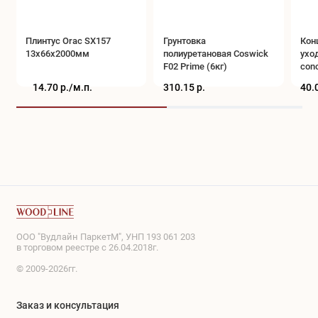
Плинтус Orac SX157
Грунтовка
Кон
13x66x2000мм
полиуретановая Coswick
ухо
F02 Prime (6кг)
conc
(0,5
14.70 р./
м.п.
310.15 р.
40.
ООО "Вудлайн ПаркетМ", УНП 193 061 203
в торговом реестре с 26.04.2018г.
© 2009-2026гг.
Заказ и консультация