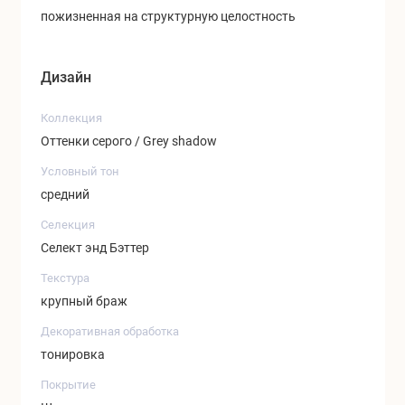
пожизненная на структурную целостность
Дизайн
Коллекция
Оттенки серого / Grey shadow
Условный тон
средний
Селекция
Селект энд Бэттер
Текстура
крупный браж
Декоративная обработка
тонировка
Покрытие