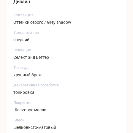
Дизайн
Коллекция
Оттенки серого / Grey shadow
Условный тон
средний
Селекция
Селект энд Бэттер
Текстура
крупный браж
Декоративная обработка
тонировка
Покрытие
Шелковое масло
Блеск
шелковисто-матовый