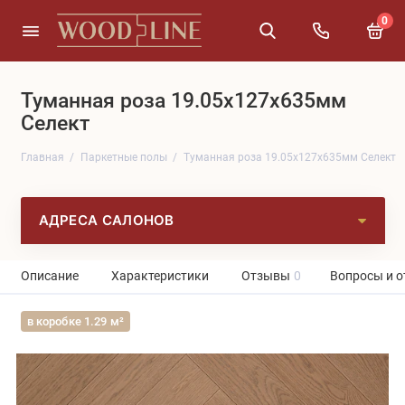
0
Туманная роза 19.05x127x635мм
Селект
Главная
Паркетные полы
Туманная роза 19.05x127x635мм Селект
АДРЕСА САЛОНОВ
Описание
Характеристики
Отзывы
0
Вопросы и о
в коробке 1.29 м²