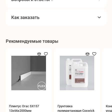
Как заказать
Рекомендуемые товары
Плинтус Orac SX157
Грунтовка
Кон
13x66x2000мм
полиуретановая Coswick
ухо