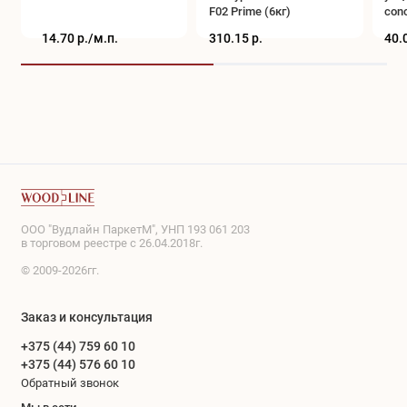
F02 Prime (6кг)
conc
(0,5
14.70 р./
м.п.
310.15 р.
40.
ООО "Вудлайн ПаркетМ", УНП 193 061 203
в торговом реестре с 26.04.2018г.
© 2009-2026гг.
Заказ и консультация
+375 (44) 759 60 10
+375 (44) 576 60 10
Обратный звонок