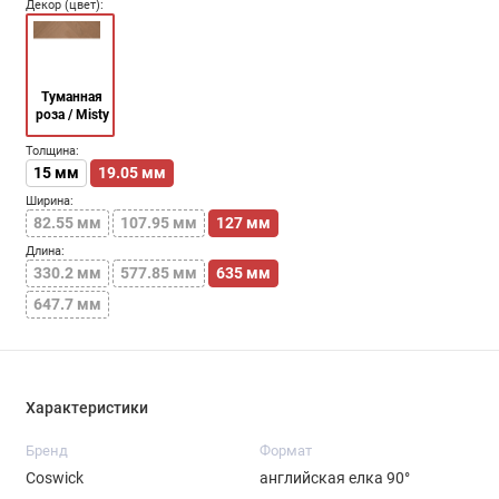
Декор (цвет):
Туманная
роза / Misty
rose
Толщина:
15 мм
19.05 мм
Ширина:
82.55 мм
107.95 мм
127 мм
Длина:
330.2 мм
577.85 мм
635 мм
647.7 мм
Характеристики
Бренд
Формат
Coswick
английская елка 90°