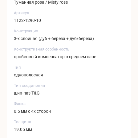
Туманная роза / Misty rose
Артикул
1122-1290-10
Конструкция
3-х слойная (дуб + береза + дуб/береза)
Конструктивная особенность
пробковый компенсатор в среднем слое
Тип
однополосная
Тип соединения
шип-паз T&G
Фаска
0.5 мм с 4х сторон
Толщина
19.05 мм