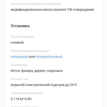
Класс используемых материалов
модифицированное масло-акрилат УФ-отверждения
Установка
Способ укладки
клеевой
Рекомендуемый вид клея
силановый
или
полиуретановый
Основание
бетон, фанера, дерево, подложка
Теплый пол
водяной/электрический подогрев до 26°C
Теплопроницаемость
0.118 м²∙K/Вт