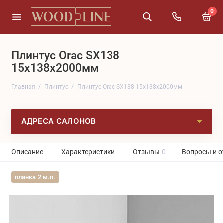
0
Плинтус Orac SX138
15x138x2000мм
Главная
Плинтус
Плинтус Orac SX138 15x138x2000мм
АДРЕСА САЛОНОВ
Описание
Характеристики
Отзывы
0
Вопросы и о
планка 2 м.п.