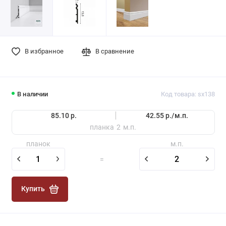
В избранное
В сравнение
В наличии
Код товара: sx138
85.10 р.
42.55 р./
м.п.
планка
2
м.п.
планок
м.п.
=
Купить