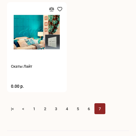
Скаты Лайт
0.00 р.
|<
<
1
2
3
4
5
6
7