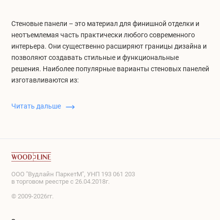
Стеновые панели – это материал для финишной отделки и
неотъемлемая часть практически любого современного
интерьера. Они существенно расширяют границы дизайна и
позволяют создавать стильные и функциональные
решения. Наиболее популярные варианты стеновых панелей
изготавливаются из:
дерева - популярные породы дуб, ясень и
Читать дальше
американский орех;
МДФ - древесно-волокнистая плита, изготовленная
путем прессования и склеивания между собой
древесных опилок, с последующим покрытием
натуральным шпоном, пленкой или покраской;
гипса - натуральная порода, укрепленная
ООО "Вудлайн ПаркетМ", УНП 193 061 203
стекловолокном, фиброй. Экологичные и негорючие
в торговом реестре с 26.04.2018г.
гипсовые панели можно искусственно состаривать,
© 2009-2026гг.
красить в нужный цвет или наносить рисунок;
полиуретана или полистирола - современные