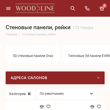
0
Cтеновые панели, рейки
3D стеновые панели Orac
133 товара
Главная
Cтеновые панели, рейки
Гипсовые 3d панели EViRO
Гипсовые 3d перегородки EViRO
3D стеновые панели Orac
Гипсовые 3d панели EViR
Рейки, реечные системы
Показать все
АДРЕСА САЛОНОВ
Категории