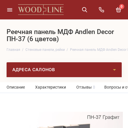
0
Реечная панель МДФ Andlen Decor
ПН-37 (6 цветов)
Главная
Cтеновые панели, рейки
Реечная панель МДФ Andlen Decor 
АДРЕСА САЛОНОВ
Описание
Характеристики
Отзывы
0
Вопросы и о