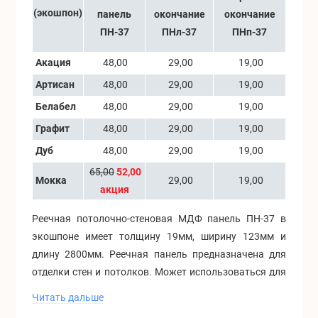
(экошпон)
панель
окончание
окончание
ПН-37
ПНл-37
ПНп-37
Акация
48,00
29,00
19,00
Артисан
48,00
29,00
19,00
Белабел
48,00
29,00
19,00
Графит
48,00
29,00
19,00
Дуб
48,00
29,00
19,00
65,00
52,00
Мокка
29,00
19,00
акция
Реечная потолочно-стеновая МДФ панель ПН-37 в
экошпоне имеет толщину 19мм, ширину 123мм и
длину 2800мм. Реечная панель предназначена для
отделки стен и потолков. Может использоваться для
декора акцентной стены, ТВ-зоны, ниши, колонны и
Читать дальше
т.п. На тыльной стороне панели выбраны кабель-