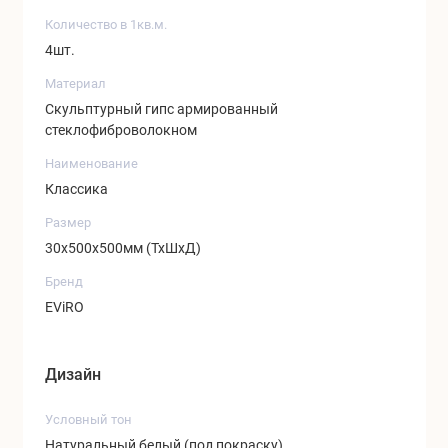
Количество в 1кв.м.
4шт.
Материал
Скульптурный гипс армированный
стеклофиброволокном
Наименование
Классика
Размер
30х500х500мм (ТхШхД)
Бренд
EViRO
Дизайн
Условный тон
Натуральный белый (под покраску)