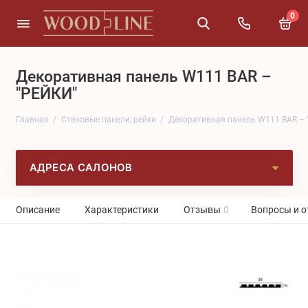
0
Декоративная панель W111 BAR –
"РЕЙКИ"
Главная
Cтеновые панели, рейки
Декоративная панель W111 BAR –
АДРЕСА САЛОНОВ
Описание
Характеристики
Отзывы
0
Вопросы и о