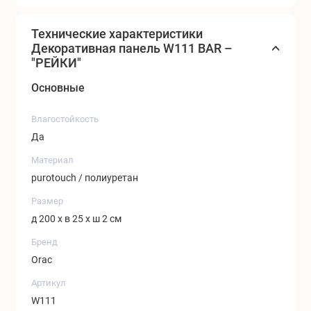
удобным способом.
Технические характеристики
Декоративная панель W111 BAR –
"РЕЙКИ"
Основные
Влагостойкость
Да
Материал
purotouch / полиуретан
Размер
д 200 x в 25 x ш 2 см
Бренд
Orac
Артикул
W111