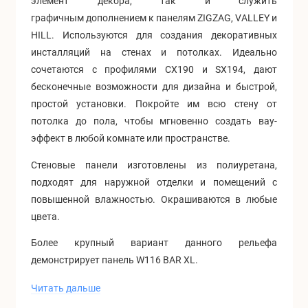
элемент декора, так и служить
графичным дополнением к панелям ZIGZAG, VALLEY и
HILL. Используются для создания декоративных
инсталляций на стенах и потолках. Идеально
сочетаются с профилями CX190 и SX194, дают
бесконечные возможности для дизайна и быстрой,
простой установки. Покройте им всю стену от
потолка до пола, чтобы мгновенно создать вау-
эффект в любой комнате или пространстве.
Стеновые панели изготовлены из полиуретана,
подходят для наружной отделки и помещений с
повышенной влажностью. Окрашиваются в любые
цвета.
Более крупный вариант данного рельефа
демонстрирует панель W116 BAR XL.
Чтобы купить 3D стеновые панели из полиуретана
Читать дальше
Orac, оставьте заявку на сайте или свяжитесь с нами