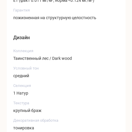
Е1 (факт 0.011 мг/м³, норма <0.124 мг/м³)
Гарантия
пожизненная на структурную целостность
Дизайн
Коллекция
Таинственный лес / Dark wood
Условный тон
средний
Селекция
1 Натур
Текстура
крупный браж
Декоративная обработка
тонировка