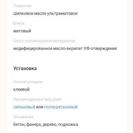
Покрытие
Шелковое масло ультраматовое
Блеск
матовый
Класс используемых материалов
модифицированное масло-акрилат УФ-отверждения
Установка
Способ укладки
клеевой
Рекомендуемый вид клея
силановый
или
полиуретановый
Основание
бетон, фанера, дерево, подложка