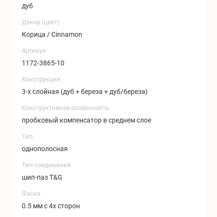
дуб
Декор (цвет)
Корица / Cinnamon
Артикул
1172-3865-10
Конструкция
3-х слойная (дуб + береза + дуб/береза)
Конструктивная особенность
пробковый компенсатор в среднем слое
Тип
однополосная
Тип соединения
шип-паз T&G
Фаска
0.5 мм с 4х сторон