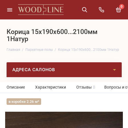
0
Корица 15x190x600...2100мм
1Натур
Главная
Паркетные полы
Корица 15x190x600...2100мм 1Натур
АДРЕСА САЛОНОВ
Описание
Характеристики
Отзывы
0
Вопросы и о
в коробке 2.26 м²