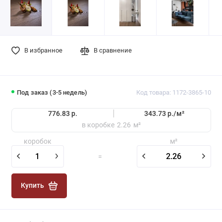
В избранное
В сравнение
Под заказ (3-5 недель)
Код товара: 1172-3865-10
776.83 р.
343.73 р./
м²
в коробке
2.26
м²
коробок
м²
=
Купить