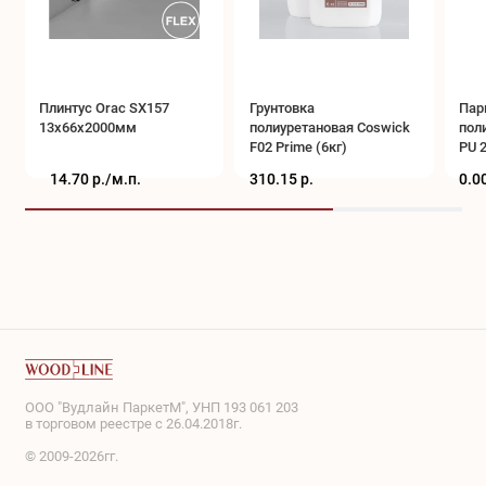
Плинтус Orac SX157
Грунтовка
Пар
13x66x2000мм
полиуретановая Coswick
пол
F02 Prime (6кг)
PU 2
14.70 р./
м.п.
310.15 р.
0.00
ООО "Вудлайн ПаркетМ", УНП 193 061 203
в торговом реестре с 26.04.2018г.
© 2009-2026гг.