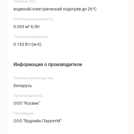
Теплый пол
водяной/электрический подогрев до 26°C
Теплопроницаемость
0.093 м²∙K/Вт
Теплопроводность
0.163 Вт/(м∙K)
Информация о производителе
Страна производства
Беларусь
Производитель
ООО "Косвик"
Поставщик
ООО "Вудлайн ПаркетМ"