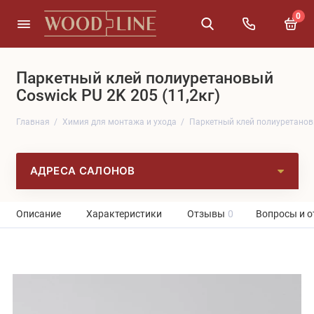
0
Паркетный клей полиуретановый
Coswick PU 2K 205 (11,2кг)
Главная
Химия для монтажа и ухода
Паркетный клей полиуретановы
АДРЕСА САЛОНОВ
Описание
Характеристики
Отзывы
0
Вопросы и о