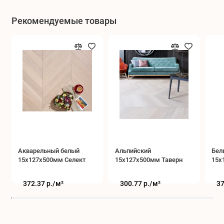
Рекомендуемые товары
Акварельный белый
Альпийский
Бел
15x127x500мм Селект
15x127x500мм Таверн
15x
372.37 р./
м²
300.77 р./
м²
37