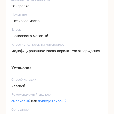
тонировка
Покрытие
Шелковое масло
Блеск
шелковисто-матовый
Класс используемых материалов
модифицированное масло-акрилат УФ-отверждения
Установка
Способ укладки
клеевой
Рекомендуемый вид клея
силановый
или
полиуретановый
Основание