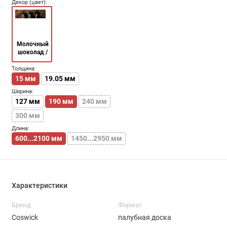
Декор (цвет):
Молочный
шоколад /
Milk
chocolate
Толщина:
15 мм
19.05 мм
Ширина:
127 мм
190 мм
240 мм
300 мм
Длина:
600...2100 мм
1450...2950 мм
Характеристики
Бренд
Формат
Coswick
палубная доска