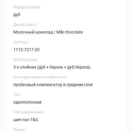
Порода дерева
дуб
Декор (цвет)
Молочный шоколад / Milk chocolate
Артикул
1172-7217-20
Конструкция
3-х слойная (дуб + береза + дуб/береза)
Конструктивная особенность
пробковый компенсатор в среднем слое
Тип
однополосная
Тип соединения
шип-паз T&G
Фаска