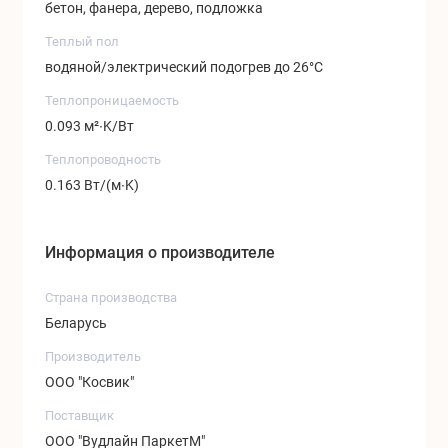
бетон, фанера, дерево, подложка
Теплый пол
водяной/электрический подогрев до 26°C
Теплопроницаемость
0.093 м²∙K/Вт
Теплопроводность
0.163 Вт/(м∙K)
Информация о производителе
Страна производства
Беларусь
Производитель
ООО "Косвик"
Поставщик
ООО "Вудлайн ПаркетМ"