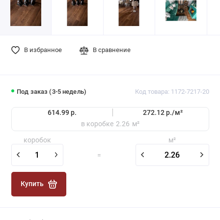
В избранное
В сравнение
Под заказ (3-5 недель)
Код товара: 1172-7217-20
614.99 р.
272.12 р./
м²
в коробке
2.26
м²
коробок
м²
=
Купить