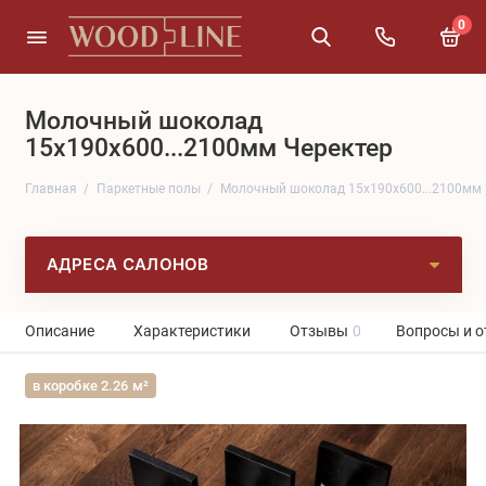
0
Молочный шоколад
15x190x600...2100мм Черектер
Главная
Паркетные полы
Молочный шоколад 15x190x600...2100мм 
АДРЕСА САЛОНОВ
Описание
Характеристики
Отзывы
0
Вопросы и о
в коробке 2.26 м²