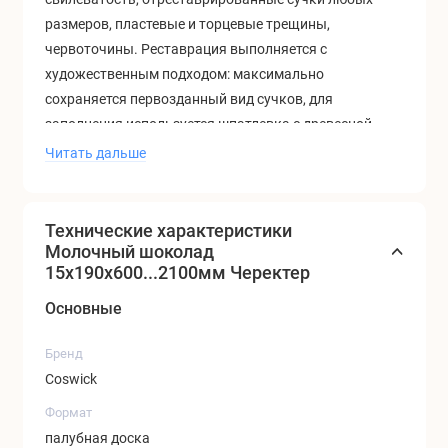
размеров, пластевые и торцевые трещины,
червоточины. Реставрация выполняется с
художественным подходом: максимально
сохраняется первозданный вид сучков, для
заполнения используется шпатлевка с древесной
составляющей.
Поверхность имеет достаточно
Читать дальше
однородный тон и текстуру, трещины и сучки слабо
заметны на темном фоне и мягко подчеркивают
натуральность и солидность дубовых паркетных
Технические характеристики
полов.
Молочный шоколад
15x190x600...2100мм Черектер
Основные
Бренд
Coswick
Формат
палубная доска