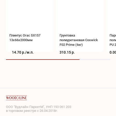
Плинтус Orac SX157
Грунтовка
Пар
13x66x2000мм
полиуретановая Coswick
пол
F02 Prime (6кг)
PU 2
14.70 р./
м.п.
310.15 р.
0.00
ООО "Вудлайн ПаркетМ", УНП 193 061 203
в торговом реестре с 26.04.2018г.