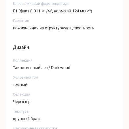
Класс эмиссии формальдегида
Е1 (факт 0.011 мг/м³, норма <0.124 мг/м³)
Гарантия
пожизненная на структурную целостность
Дизайн
Коллекция
Таинственный лес / Dark wood
Условный тон
темный
Селекция
Черектер
Текстура
крупный браж
Декоративная обработка