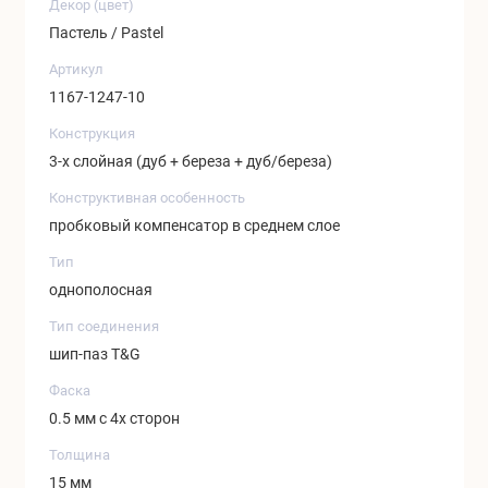
Декор (цвет)
Пастель / Pastel
Артикул
1167-1247-10
Конструкция
3-х слойная (дуб + береза + дуб/береза)
Конструктивная особенность
пробковый компенсатор в среднем слое
Тип
однополосная
Тип соединения
шип-паз T&G
Фаска
0.5 мм с 4х сторон
Толщина
15 мм