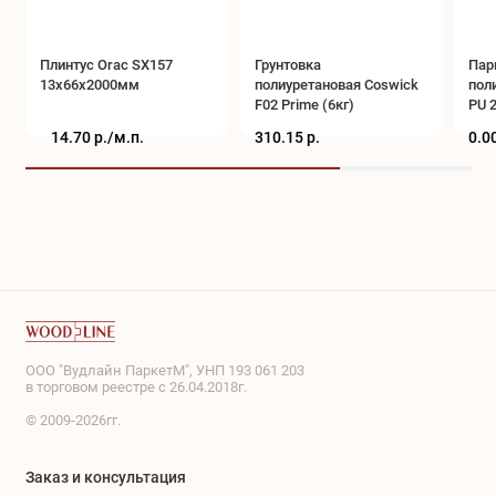
Плинтус Orac SX157
Грунтовка
Пар
13x66x2000мм
полиуретановая Coswick
пол
F02 Prime (6кг)
PU 2
14.70 р./
м.п.
310.15 р.
0.00
ООО "Вудлайн ПаркетМ", УНП 193 061 203
в торговом реестре с 26.04.2018г.
© 2009-2026гг.
Заказ и консультация