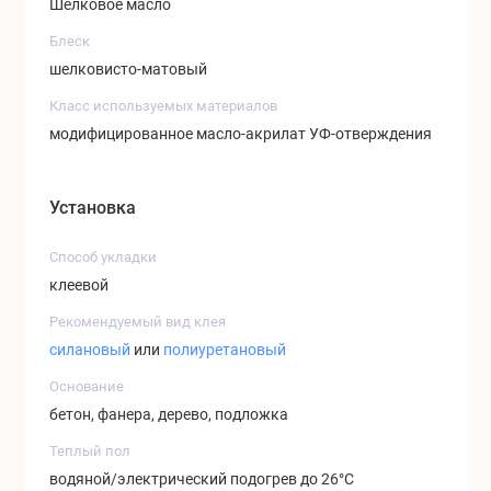
Шелковое масло
Блеск
шелковисто-матовый
Класс используемых материалов
модифицированное масло-акрилат УФ-отверждения
Установка
Способ укладки
клеевой
Рекомендуемый вид клея
силановый
или
полиуретановый
Основание
бетон, фанера, дерево, подложка
Теплый пол
водяной/электрический подогрев до 26°C