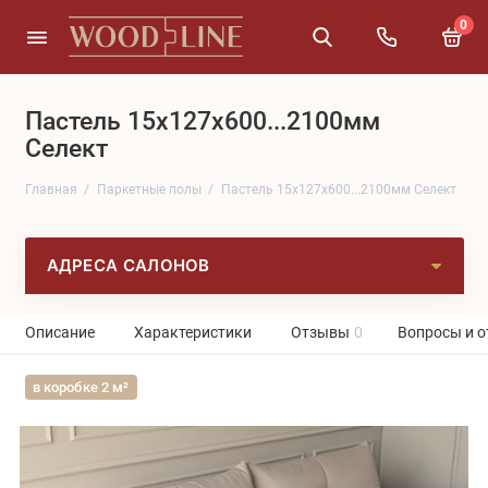
0
Пастель 15x127x600...2100мм
Селект
Главная
Паркетные полы
Пастель 15x127x600...2100мм Селект
АДРЕСА САЛОНОВ
Описание
Характеристики
Отзывы
0
Вопросы и о
в коробке 2 м²