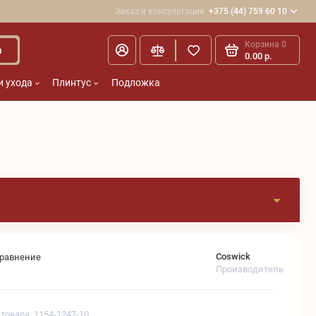
Заказ и консультация
+375 (44) 759 60 10
Корзина
0
и
0.00 р.
и ухода
Плинтус
Подложка
Coswick
сравнение
Производитель
 товара: 1154-1247-10