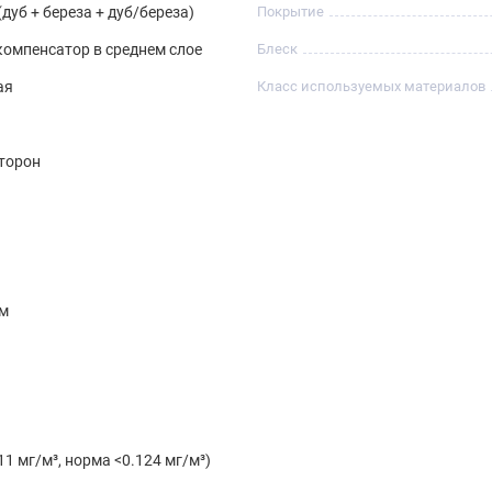
(дуб + береза + дуб/береза)
Покрытие
омпенсатор в среднем слое
Блеск
ая
Класс используемых материалов
G
сторон
мм
11 мг/м³, норма <0.124 мг/м³)