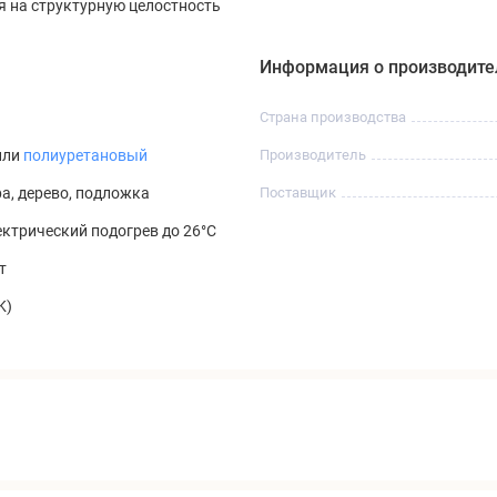
 на структурную целостность
Информация о производите
Страна производства
или
полиуретановый
Производитель
ра, дерево, подложка
Поставщик
ктрический подогрев до 26°C
т
K)