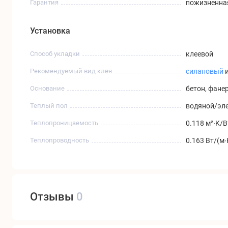
Гарантия
пожизненная
Установка
Способ укладки
клеевой
Рекомендуемый вид клея
силановый
Основание
бетон, фане
Теплый пол
водяной/эле
Теплопроницаемость
0.118 м²∙K/В
Теплопроводность
0.163 Вт/(м∙
Отзывы
0