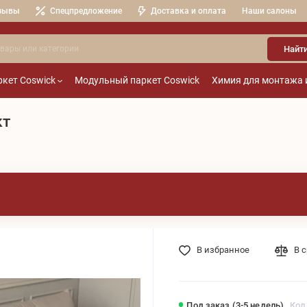
зывы
Спецпредложение
Доставка и оплата
Наши салоны
Найт
кет Coswick
Модульный паркет Coswick
Химия для монтажа 
кт
В избранное
В 
Под заказ (3-5 недель)
Код