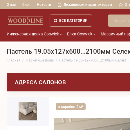
О нас
Блог
Новости
Дизайнерам и архитекторам
От
ВСЕ КАТЕГОРИИ
Инженерная доска Coswick
Елка Coswick
Мозаичный пар
Пастель 19.05x127x600...2100мм Селе
Главная
Паркетные полы
Пастель 19.05x127x600...2100мм Селект
АДРЕСА САЛОНОВ
в коробке 2 м²