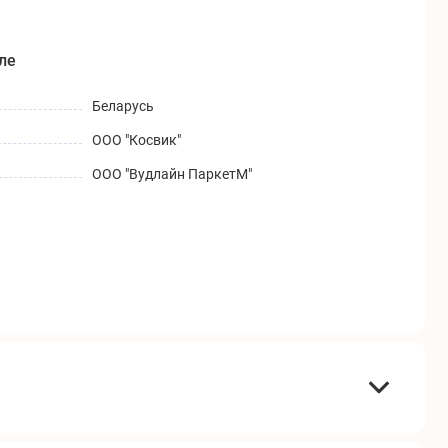
ле
Беларусь
ООО "Косвик"
ООО "Вудлайн ПаркетМ"