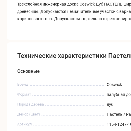
Трехслойная инженерная доска Coswick Дуб ПАСТЕЛЬ шири
древесины. Допускаются незначительные участки с вариа
коричневого тона. Допускаются тщательно отреставриров
Технические характеристики Пастел
Основные
Бренд
Coswick
Формат
палубная до
Порода дерева
дуб
Декор (цвет)
Пастель / Pa
Артикул
1154-1247-1