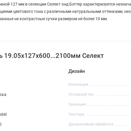
ной 127 мм в селекции Селект энд Бэттер характеризуется н
езнач
циями цветового тона с различными натуральными оттенками, нез
анные не контрастные сучки размером не более 10 мм.
ь 19.05x127x600...2100мм Селект
Дизайн
Коллекция
ска
Условный тон
Селекция
stel
Текстура
0
Декоративная обработка