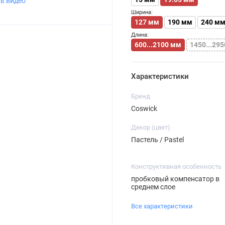
ь видео
Ширина:
127 мм
190 мм
240 м
Длина:
600...2100 мм
1450...29
Характеристики
Бренд
Coswick
Декор (цвет)
Пастель / Pastel
Конструктивная особенность
пробковый компенсатор в
среднем слое
Все характеристики