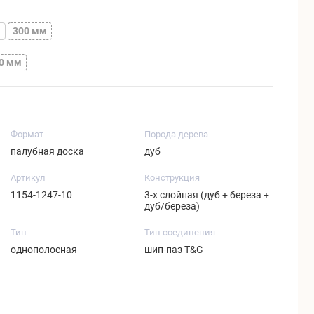
м
300 мм
50 мм
Формат
Порода дерева
палубная доска
дуб
Артикул
Конструкция
1154-1247-10
3-х слойная (дуб + береза +
дуб/береза)
Тип
Тип соединения
однополосная
шип-паз T&G