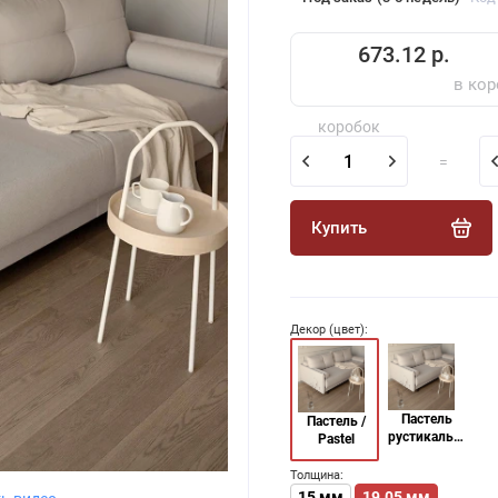
673.12 р.
в кор
коробок
=
Купить
Декор (цвет):
Пастель
Пастель /
рустикальная
Pastel
/ Pastel
rustic
Толщина:
15 мм
19.05 мм