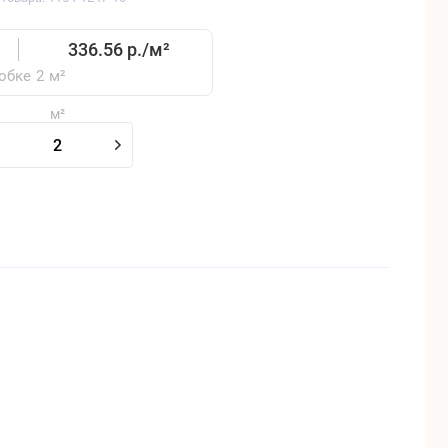
336.56 р./
м²
обке
2
м²
м²