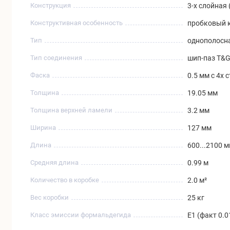
Конструкция
3-х слойная 
Конструктивная особенность
пробковый к
Тип
однополосн
Тип соединения
шип-паз T&
Фаска
0.5 мм с 4х 
Толщина
19.05 мм
Толщина верхней ламели
3.2 мм
Ширина
127 мм
Длина
600...2100 
Средняя длина
0.99 м
Количество в коробке
2.0 м²
Вес коробки
25 кг
Класс эмиссии формальдегида
Е1 (факт 0.0