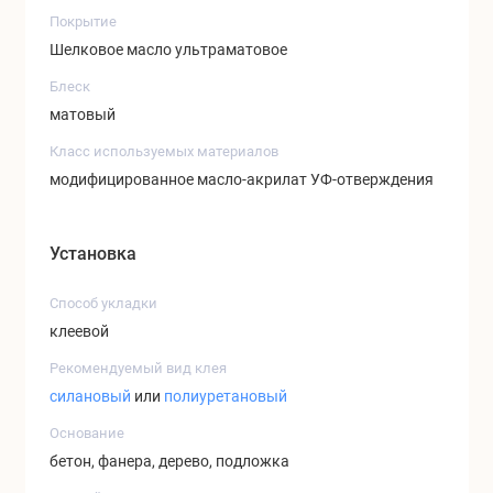
Покрытие
Шелковое масло ультраматовое
Блеск
матовый
Класс используемых материалов
модифицированное масло-акрилат УФ-отверждения
Установка
Способ укладки
клеевой
Рекомендуемый вид клея
силановый
или
полиуретановый
Основание
бетон, фанера, дерево, подложка