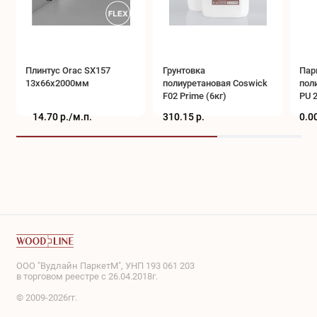
Плинтус Orac SX157
Грунтовка
Пар
13x66x2000мм
полиуретановая Coswick
пол
F02 Prime (6кг)
PU 2
14.70 р./
м.п.
310.15 р.
0.00
ООО "Вудлайн ПаркетМ", УНП 193 061 203
в торговом реестре с 26.04.2018г.
© 2009-2026гг.