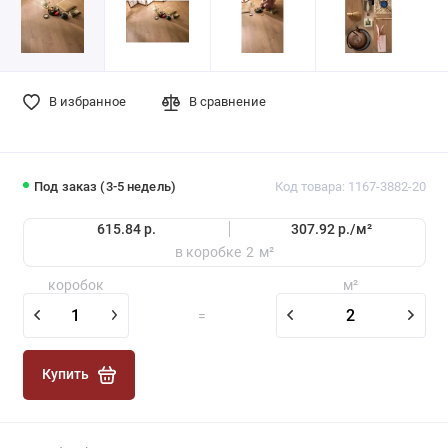
В избранное
В сравнение
Под заказ (3-5 недель)
Код товара: 1167-3882-20
615.84 р.
307.92 р./
м²
в коробке
2
м²
коробок
м²
=
Купить