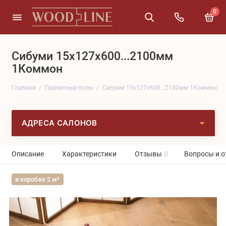
0
Сибуми 15x127x600...2100мм
1Коммон
Главная
Паркетные полы
Сибуми 15x127x600...2100мм 1Коммон
АДРЕСА САЛОНОВ
Описание
Характеристики
Отзывы
0
Вопросы и о
в коробке 2 м²