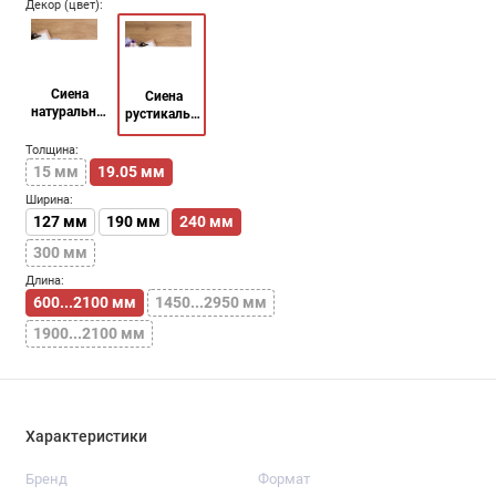
Декор (цвет):
Сиена
Сиена
натуральная
рустикальная
/ Raw sienna
/ Sienna
rustic
Толщина:
15 мм
19.05 мм
Ширина:
127 мм
190 мм
240 мм
300 мм
Длина:
600...2100 мм
1450...2950 мм
1900...2100 мм
Характеристики
Бренд
Формат