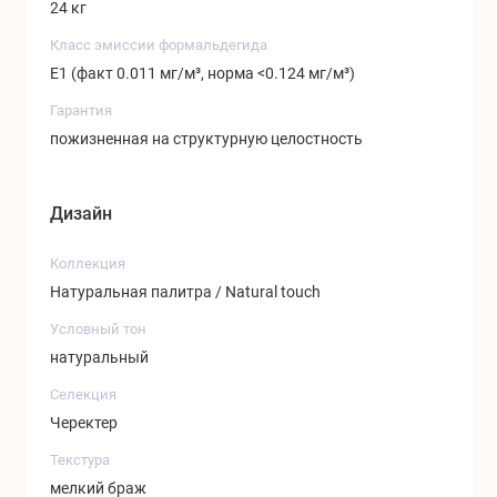
24 кг
Класс эмиссии формальдегида
Е1 (факт 0.011 мг/м³, норма <0.124 мг/м³)
Гарантия
пожизненная на структурную целостность
Дизайн
Коллекция
Натуральная палитра / Natural touch
Условный тон
натуральный
Селекция
Черектер
Текстура
мелкий браж