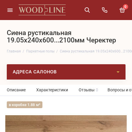
0
Сиена рустикальная
19.05x240x600...2100мм Черектер
Главная
Паркетные полы
Сиена рустикальная 19.05x240x600...210
АДРЕСА САЛОНОВ
Описание
Характеристики
Отзывы
0
Вопросы и о
в коробке 1.88 м²