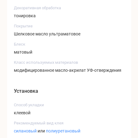
Декоративная обработка
тонировка
Покрытие
Шелковое масло ультраматовое
Блеск
матовый
Класс используемых материалов
модифицированное масло-акрилат УФ-отверждения
Установка
Способ укладки
клеевой
Рекомендуемый вид клея
силановый
или
полиуретановый