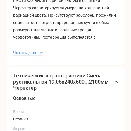
РУСТИКАЛЬНАЯ шириной 240 мм в селекции
Черектер характеризуется у
меренно контрастной
вариацией цвета. Присутствуют заболонь, прожилки,
свилеватость, отреставрированные сучки любых
размеров, пластевые и торцевые трещины,
червоточины. Реставрация выполняется с
художественным подходом: максимально
сохраняется первозданный вид сучков, для
Читать дальше
заполнения используется шпатлевка с древесной
составляющей. Трещины и сучки подчеркивают
натуральность и солидность дубовых паркетных
Технические характеристики Сиена
полов.
рустикальная 19.05x240x600...2100мм
Черектер
Основные
Бренд
Coswick
Формат