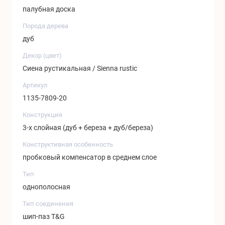
палубная доска
Порода дерева
дуб
Декор (цвет)
Сиена рустикальная / Sienna rustic
Артикул
1135-7809-20
Конструкция
3-х слойная (дуб + береза + дуб/береза)
Конструктивная особенность
пробковый компенсатор в среднем слое
Тип
однополосная
Тип соединения
шип-паз T&G