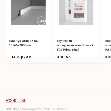
Плинтус Orac SX157
Грунтовка
Пар
13x66x2000мм
полиуретановая Coswick
пол
F02 Prime (6кг)
PU 2
14.70 р./
м.п.
310.15 р.
0.00
ООО "Вудлайн ПаркетМ", УНП 193 061 203