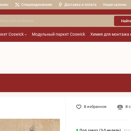
зывы
Спецпредложение
Доставка и оплата
Наши салоны
Найт
кет Coswick
Модульный паркет Coswick
Химия для монтажа 
В избранное
В 
Под заказ (3-5 недель)
Код