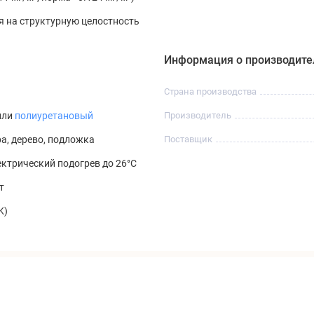
 на структурную целостность
Информация о производите
Страна производства
или
полиуретановый
Производитель
ра, дерево, подложка
Поставщик
ктрический подогрев до 26°C
т
K)