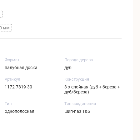
м
50 мм
Формат
Порода дерева
палубная доска
дуб
Артикул
Конструкция
1172-7819-30
3-х слойная (дуб + береза +
дуб/береза)
Тип
Тип соединения
однополосная
шип-паз T&G