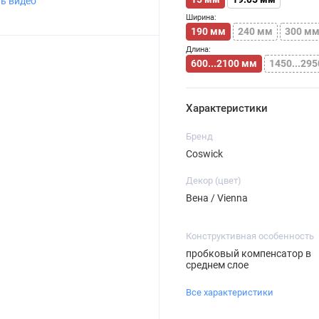
ь видео
Ширина:
190 мм
240 мм
300 м
Длина:
600...2100 мм
1450...29
Характеристики
Бренд
Coswick
Декор (цвет)
Вена / Vienna
Конструктивная особенность
пробковый компенсатор в
среднем слое
Все характеристики