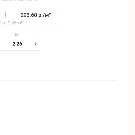
293.60 р./
м²
бке
2.26
м²
м²