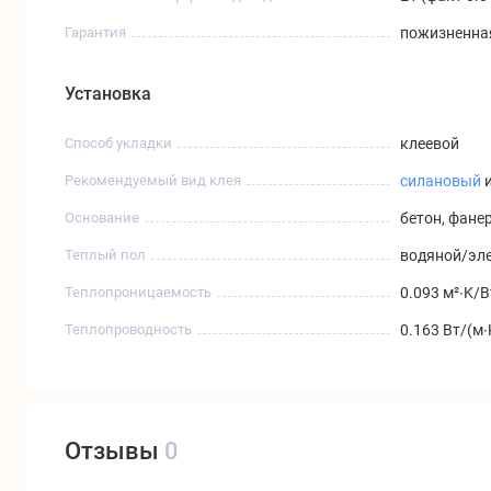
Гарантия
пожизненная
Установка
Способ укладки
клеевой
Рекомендуемый вид клея
силановый
Основание
бетон, фане
Теплый пол
водяной/эле
Теплопроницаемость
0.093 м²∙K/В
Теплопроводность
0.163 Вт/(м∙
Отзывы
0