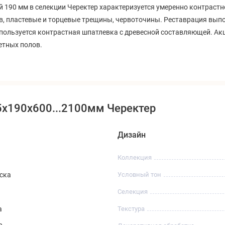
 190 мм в селекции Черектер характеризуется умеренно контрастн
в, пластевые и торцевые трещины, червоточины. Реставрация вып
спользуется контрастная шпатлевка с древесной составляющей. А
етных полов.
5x190x600...2100мм Черектер
Дизайн
Коллекция
ска
Условный тон
Селекция
a
Текстура