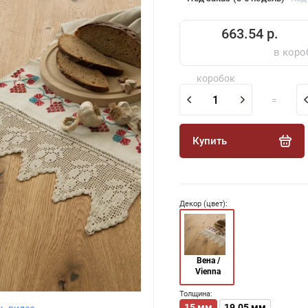
663.54 р.
в коро
коробок
=
Купить
Декор (цвет):
Вена /
Vienna
Толщина:
15 мм
19.05 мм