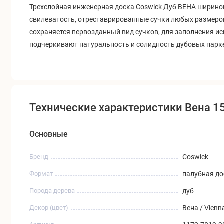
Трехслойная инженерная доска Coswick Дуб ВЕНА
шириной
свилеватость, отреставрированные сучки любых размеро
сохраняется первозданный вид сучков, для заполнения и
подчеркивают натуральность и солидность дубовых парк
Технические характеристики Вена 1
Основные
Бренд
Coswick
Формат
палубная до
Порода дерева
дуб
Декор (цвет)
Вена / Vienn