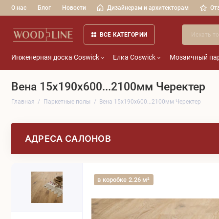
О нас
Блог
Новости
Дизайнерам и архитекторам
От
ВСЕ КАТЕГОРИИ
Инженерная доска Coswick
Елка Coswick
Мозаичный пар
Вена 15x190x600...2100мм Черектер
Главная
Паркетные полы
Вена 15x190x600...2100мм Черектер
АДРЕСА САЛОНОВ
в коробке 2.26 м²