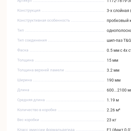
Артикул
1172-7819-3
Конструкция
3-х слойная 
Конструктивная особенность
пробковый к
Тип
однополосн
Тип соединения
шип-паз T&
Фаска
0.5 мм с 4х 
Толщина
15 мм
Толщина верхней ламели
3.2 мм
Ширина
190 мм
Длина
600...2100 
Средняя длина
1.19 м
Количество в коробке
2.26 м²
Вес коробки
23 кг
Класс эмиссии формальдегида
Е1 (факт 0.0