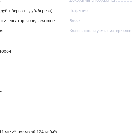
0
Декоративная обработка
(дуб + береза + дуб/береза)
Покрытие
омпенсатор в среднем слое
Блеск
ая
Класс используемых материалов
G
сторон
мм
11 мг/м³, норма <0.124 мг/м³)