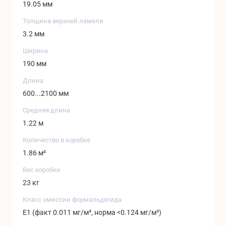
19.05 мм
Толщина верхней ламели
3.2 мм
Ширина
190 мм
Длина
600...2100 мм
Средняя длина
1.22 м
Количество в коробке
1.86 м²
Вес коробки
23 кг
Класс эмиссии формальдегида
Е1 (факт 0.011 мг/м³, норма <0.124 мг/м³)