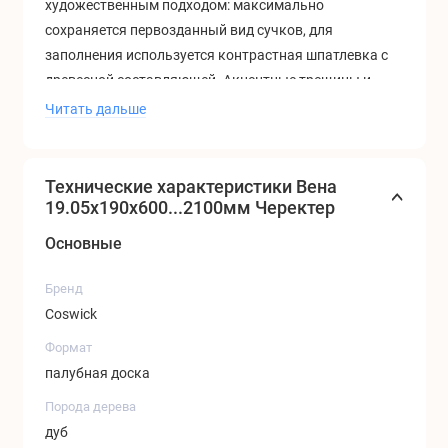
художественным подходом: максимально
сохраняется первозданный вид сучков, для
заполнения используется контрастная шпатлевка с
древесной составляющей. Акцентные трещины и
сучки создают эффект старины, подчеркивают
Читать дальше
натуральность и солидность дубовых паркетных
полов.
Технические характеристики Вена
19.05x190x600...2100мм Черектер
Основные
Бренд
Coswick
Формат
палубная доска
Порода дерева
дуб