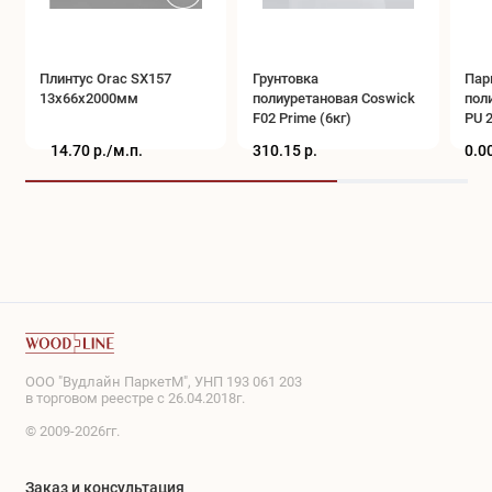
Плинтус Orac SX157
Грунтовка
Пар
13x66x2000мм
полиуретановая Coswick
пол
F02 Prime (6кг)
PU 2
14.70 р./
м.п.
310.15 р.
0.00
ООО "Вудлайн ПаркетМ", УНП 193 061 203
в торговом реестре с 26.04.2018г.
© 2009-2026гг.
Заказ и консультация