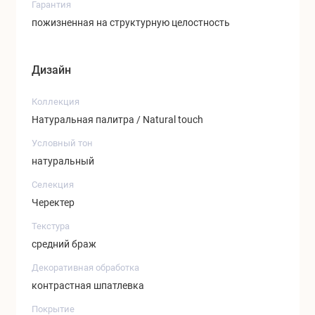
Гарантия
пожизненная на структурную целостность
Дизайн
Коллекция
Натуральная палитра / Natural touch
Условный тон
натуральный
Селекция
Черектер
Текстура
средний браж
Декоративная обработка
контрастная шпатлевка
Покрытие