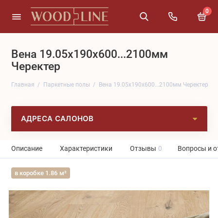
0
Вена 19.05x190x600...2100мм
Черектер
Главная
Паркетные полы
Вена 19.05x190x600...2100мм Черектер
АДРЕСА САЛОНОВ
Описание
Характеристики
Отзывы
0
Вопросы и о
в коробке 1.86 м²