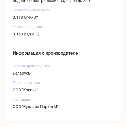
водяной/электрический подогрев до 26°C
Теплопроницаемость
0.118 м²∙K/Вт
Теплопроводность
0.163 Вт/(м∙K)
Информация о производителе
Страна производства
Беларусь
Производитель
ООО "Косвик"
Поставщик
ООО "Вудлайн ПаркетМ"