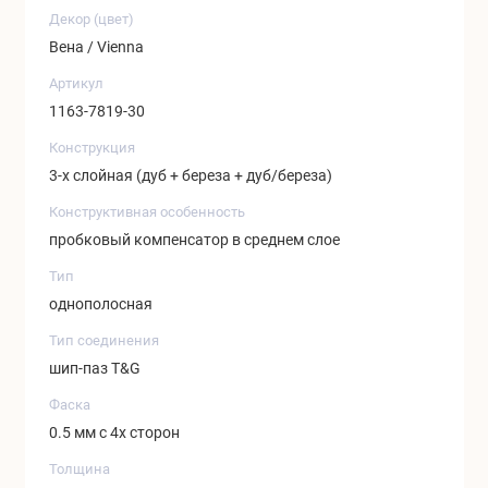
Декор (цвет)
Вена / Vienna
Артикул
1163-7819-30
Конструкция
3-х слойная (дуб + береза + дуб/береза)
Конструктивная особенность
пробковый компенсатор в среднем слое
Тип
однополосная
Тип соединения
шип-паз T&G
Фаска
0.5 мм с 4х сторон
Толщина