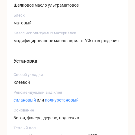
Шелковое масло ультраматовое
Блеск
матовый
Класс используемых материалов
модифицированное масло-акрилат УФ-отверждения
Установка
Способ укладки
клеевой
Рекомендуемый вид клея
силановый
или
полиуретановый
Основание
бетон, фанера, дерево, подложка
Теплый пол